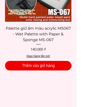
• Công thức pha trộn các loại lông cọ chất
lượng cao phù hợp với nhiều chất liệu và
phong cách vẽ hiện đại để phụ vụ tất các
nhu cầu họa sĩ.
Palette giữ ẩm màu acrylic MS067
- Wet Palette with Paper &
Sponge MS-067
Giá
140.000 ₫
Giao hàng tận nơi
Thêm vào giỏ hàng