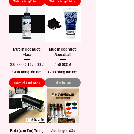
Thêm vào giỏ hàng
Thêm vào giỏ hàng
Mực in gốc nước
Mực in gốc nước
Akua
Speedball
Giá thông thường
Giá bán rẻ
Giá
335.000 ₫
167.500 ₫
150.000 ₫
Giao hàng tận nơi
Giao hàng tận nơi
Thêm vào giỏ hàng
Hết tồn kho
Rulo (con lăn) Trung
Mực in gốc dầu