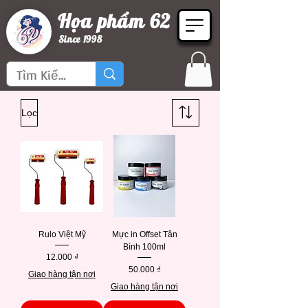
Họa phẩm 62
Since 1998
Lọc
Rulo Việt Mỹ
Mực in Offset Tân
Bình 100ml
Giá
12.000 ₫
Giá
50.000 ₫
Giao hàng tận nơi
Giao hàng tận nơi