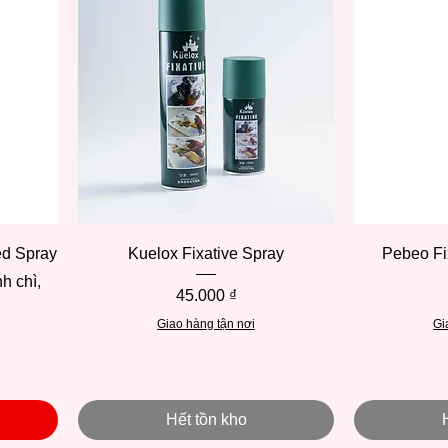
Xem nhanh
ed Spray
Kuelox Fixative Spray
Pebeo Fi
nh chì,
Giá
45.000 ₫
Giao hàng tận nơi
Gi
Hết tồn kho