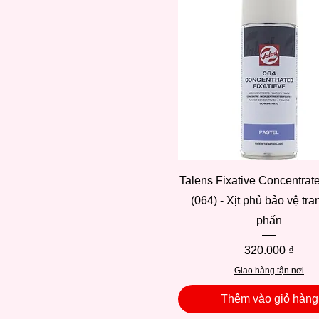
Xem nhanh
Talens Fixative Concentrat
(064) - Xịt phủ bảo vệ tra
phấn
Giá
320.000 ₫
Giao hàng tận nơi
Thêm vào giỏ hàng