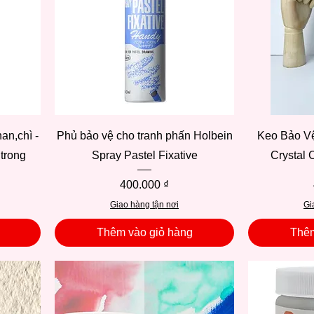
Xem nhanh
an,chì -
Phủ bảo vệ cho tranh phấn Holbein
Keo Bảo Vệ
trong
Spray Pastel Fixative
Crystal 
Giá
400.000 ₫
Giao hàng tận nơi
Gi
Thêm vào giỏ hàng
Thêm