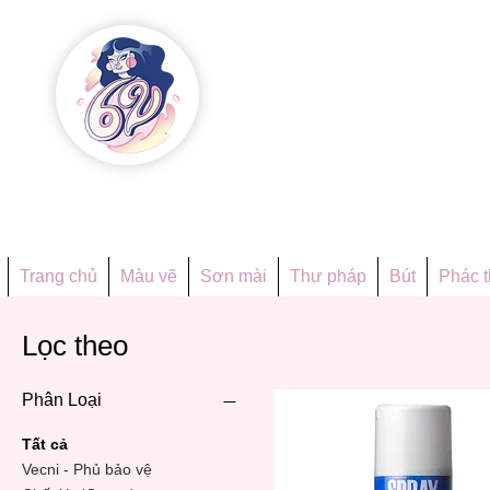
Họa phẩ
Since 1998
Trang chủ
Màu vẽ
Sơn mài
Thư pháp
Bút
Phác 
Lọc theo
Phân Loại
Tất cả
Vecni - Phủ bảo vệ