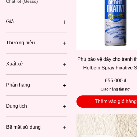
Chất lót (Gesso)
Giá
45.000 ₫
655.000 ₫
Thương hiệu
Royal Talens
Xem nhanh
Phủ bảo vệ dày cho tranh th
GOLDEN
Xuất xứ
Holbein Spray Fixative S
Kuelox
Pebeo
Nhật Bản
Giá
655.000 ₫
Holbein
Hà Lan
Phân hạng
Giao hàng tận nơi
Winsor & Newton
Anh Quốc
Trung Quốc
Cao Cấp
Thêm vào giỏ hàng
Pháp
Studio
Dung tích
Mỹ
300ml - 500ml
100ml - 300ml
Bề mặt sử dụng
3ml - 100ml