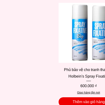
Xem nhanh
Phủ bảo vệ cho tranh tha
Holbein's Spray Fixat
Giá
600.000 ₫
Giao hàng tận nơi
Thêm vào giỏ hàng