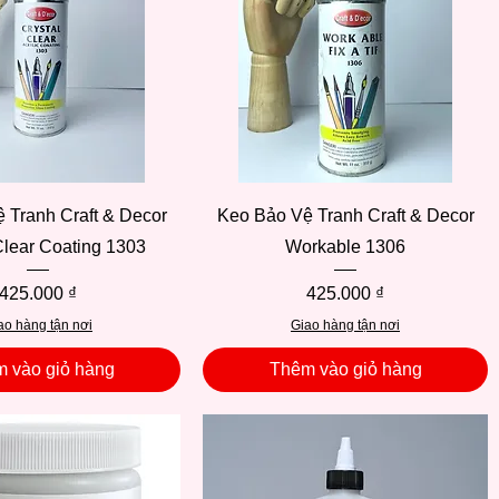
Xem nhanh
Xem nhanh
 Tranh Craft & Decor
Keo Bảo Vệ Tranh Craft & Decor
Clear Coating 1303
Workable 1306
Giá
Giá
425.000 ₫
425.000 ₫
ao hàng tận nơi
Giao hàng tận nơi
 vào giỏ hàng
Thêm vào giỏ hàng