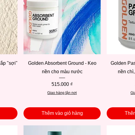
Xem nhanh
ắp "sợi"
Golden Absorbent Ground - Keo
Golden Pas
nền cho màu nước
nền chì
Giá
515.000 ₫
Giao hàng tận nơi
Gi
Thêm vào giỏ hàng
Thêm