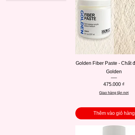
Chuyên vẽ tranh Canvas
Chuyên vẽ trên giấy
Xem nhanh
Golden Fiber Paste - Chất đ
Golden
Giá
475.000 ₫
Giao hàng tận nơi
Thêm vào giỏ hàng