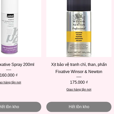
Xem nhanh
Xem nhanh
xative Spray 200ml
Xịt bảo vệ tranh chì, than, phấn
Fixative Winsor & Newton
Giá
160.000 ₫
Giá
175.000 ₫
ao hàng tận nơi
Giao hàng tận nơi
Hết tồn kho
Hết tồn kho