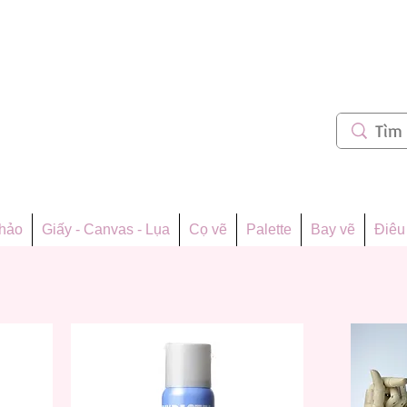
m 62
thảo
Giấy - Canvas - Lụa
Cọ vẽ
Palette
Bay vẽ
Điêu 