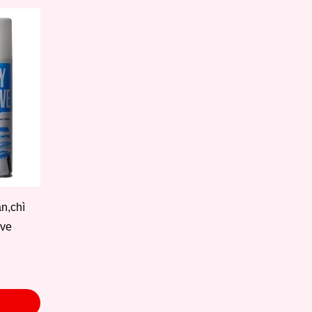
n,chì
ive