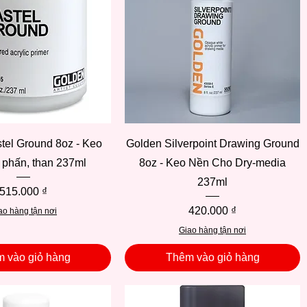
Xem nhanh
Xem nhanh
tel Ground 8oz - Keo
Golden Silverpoint Drawing Ground
, phấn, than 237ml
8oz - Keo Nền Cho Dry-media
237ml
Giá
515.000 ₫
Giá
420.000 ₫
ao hàng tận nơi
Giao hàng tận nơi
 vào giỏ hàng
Thêm vào giỏ hàng