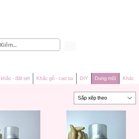
Đăng nhập
khắc - đất sét
Khắc gỗ - cao su
DIY
Dung môi
Khác
Sắp xếp theo