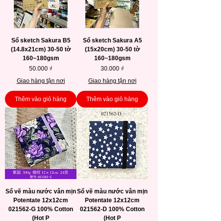
Sổ sketch Sakura B5
Sổ sketch Sakura A5
(14.8x21cm) 30-50 tờ
(15x20cm) 30-50 tờ
160~180gsm
160~180gsm
Giá
Giá
50.000 ₫
30.000 ₫
Giao hàng tận nơi
Giao hàng tận nơi
Thêm vào giỏ hàng
Thêm vào giỏ hàng
Sổ vẽ màu nước vân mịn
Sổ vẽ màu nước vân mịn
Potentate 12x12cm
Potentate 12x12cm
021562-G 100% Cotton
021562-D 100% Cotton
(Hot P
(Hot P