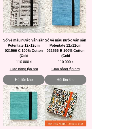
Sổ vẽ màu nước vân sần
Sổ vẽ màu nước vân sần
Potentate 12x12cm
Potentate 12x12cm
021566-C 100% Cotton
021566-B 100% Cotton
(Cold
(Cold
Giá
Giá
110.000 ₫
110.000 ₫
Giao hàng tận nơi
Giao hàng tận nơi
Hết tồn kho
Hết tồn kho