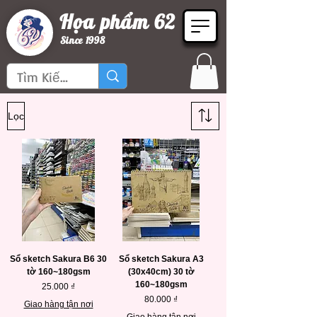
Họa phẩm 62
Since 1998
Lọc
Sổ sketch Sakura B6 30
Sổ sketch Sakura A3
tờ 160~180gsm
(30x40cm) 30 tờ
160~180gsm
Giá
25.000 ₫
Giá
80.000 ₫
Giao hàng tận nơi