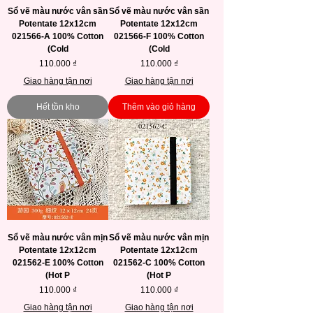
Sổ vẽ màu nước vân sần
Sổ vẽ màu nước vân sần
Potentate 12x12cm
Potentate 12x12cm
021566-A 100% Cotton
021566-F 100% Cotton
(Cold
(Cold
Giá
Giá
110.000 ₫
110.000 ₫
Giao hàng tận nơi
Giao hàng tận nơi
Hết tồn kho
Thêm vào giỏ hàng
Sổ vẽ màu nước vân mịn
Sổ vẽ màu nước vân mịn
Potentate 12x12cm
Potentate 12x12cm
021562-E 100% Cotton
021562-C 100% Cotton
(Hot P
(Hot P
Giá
Giá
110.000 ₫
110.000 ₫
Giao hàng tận nơi
Giao hàng tận nơi