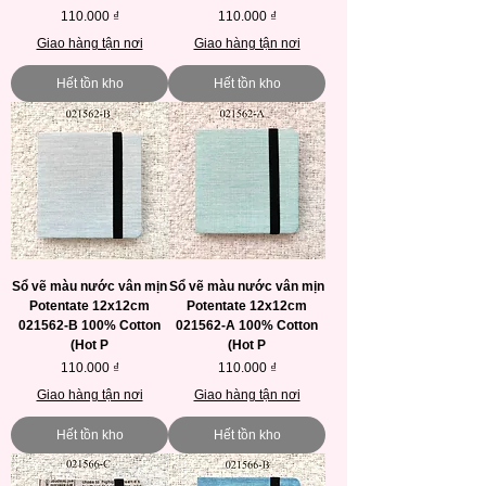
Giá
Giá
110.000 ₫
110.000 ₫
Giao hàng tận nơi
Giao hàng tận nơi
Hết tồn kho
Hết tồn kho
Sổ vẽ màu nước vân mịn
Sổ vẽ màu nước vân mịn
Potentate 12x12cm
Potentate 12x12cm
021562-B 100% Cotton
021562-A 100% Cotton
(Hot P
(Hot P
Giá
Giá
110.000 ₫
110.000 ₫
Giao hàng tận nơi
Giao hàng tận nơi
Hết tồn kho
Hết tồn kho