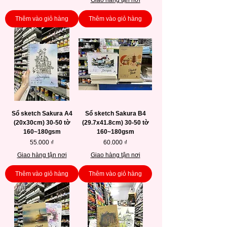
Giao hàng tận nơi
Thêm vào giỏ hàng
Thêm vào giỏ hàng
Sổ sketch Sakura A4
Sổ sketch Sakura B4
(20x30cm) 30-50 tờ
(29.7x41.8cm) 30-50 tờ
160~180gsm
160~180gsm
Giá
Giá
55.000 ₫
60.000 ₫
Giao hàng tận nơi
Giao hàng tận nơi
Thêm vào giỏ hàng
Thêm vào giỏ hàng