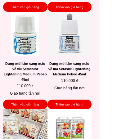
Thêm vào giỏ hàng
Thêm vào giỏ hàng
Dung môi làm sáng màu
Dung môi làm sáng màu
vẽ vải Setacolor
vẽ lụa Setasilk Lightening
Lightening Medium Pebeo
Medium Pebeo 45ml
45ml
Giá
110.000 ₫
Giá
110.000 ₫
Giao hàng tận nơi
Giao hàng tận nơi
Thêm vào giỏ hàng
Thêm vào giỏ hàng