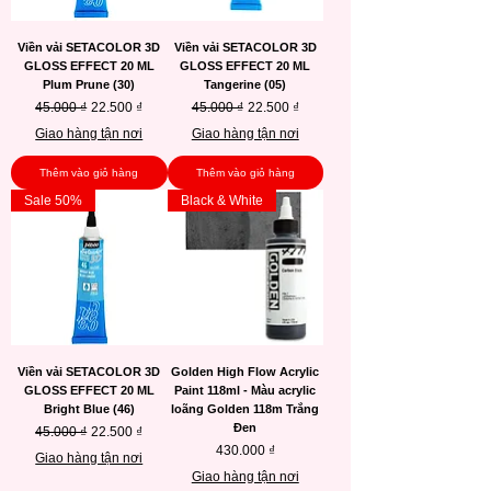
Viền vải SETACOLOR 3D
Viền vải SETACOLOR 3D
GLOSS EFFECT 20 ML
GLOSS EFFECT 20 ML
Plum Prune (30)
Tangerine (05)
Giá thông thường
Giá bán rẻ
Giá thông thường
Giá bán rẻ
45.000 ₫
22.500 ₫
45.000 ₫
22.500 ₫
Giao hàng tận nơi
Giao hàng tận nơi
Thêm vào giỏ hàng
Thêm vào giỏ hàng
Sale 50%
Black & White
Viền vải SETACOLOR 3D
Golden High Flow Acrylic
GLOSS EFFECT 20 ML
Paint 118ml - Màu acrylic
Bright Blue (46)
loãng Golden 118m Trắng
Đen
Giá thông thường
Giá bán rẻ
45.000 ₫
22.500 ₫
Giá
430.000 ₫
Giao hàng tận nơi
Giao hàng tận nơi