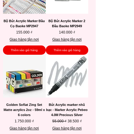
Bộ Bút Acrylic Marker Đầu
Bộ Bút Acrylic Marker 2
Cọ Baoke MP2947
Đầu Baoke MP2949
Giá
Giá
155.000 ₫
140.000 ₫
Giao hàng tận nơi
Giao hàng tận nơi
Thêm vào giỏ hàng
Thêm vào giỏ hàng
Golden Soflat Zing Set
Bút Acrylic marker nhũ
Matte acrylics 2oz - 59ml x
bạc - Marker Acrylic Pebeo
6 colors
4.0M Precious Silver
Giá
Giá thông thường
Giá bán rẻ
1.750.000 ₫
55.000 ₫
38.500 ₫
Giao hàng tận nơi
Giao hàng tận nơi