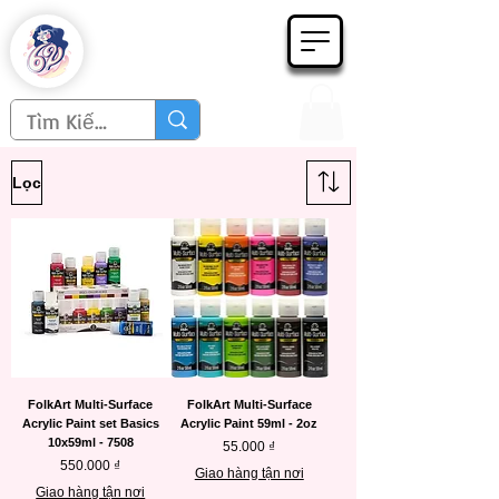
Họa phẩm 62
Since 1998
Lọc
FolkArt Multi-Surface
FolkArt Multi-Surface
Acrylic Paint set Basics
Acrylic Paint 59ml - 2oz
10x59ml - 7508
Giá
55.000 ₫
Giá
550.000 ₫
Giao hàng tận nơi
Giao hàng tận nơi