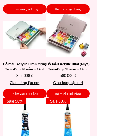
Thêm vào giỏ hàng
Thêm vào giỏ hàng
Bộ màu Acrylic Himi (Miya)
Bộ màu Acrylic Himi (Miya)
Twin-Cup 36 màu x 12ml
Twin-Cup 48 màu x 12ml
Giá
Giá
365.000 ₫
500.000 ₫
Giao hàng tận nơi
Giao hàng tận nơi
Thêm vào giỏ hàng
Thêm vào giỏ hàng
Sale 50%
Sale 50%