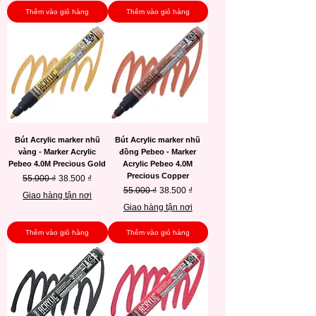
Thêm vào giỏ hàng
Thêm vào giỏ hàng
Bút Acrylic marker nhũ
Bút Acrylic marker nhũ
vàng - Marker Acrylic
đồng Pebeo - Marker
Pebeo 4.0M Precious Gold
Acrylic Pebeo 4.0M
Precious Copper
Giá thông thường
Giá bán rẻ
55.000 ₫
38.500 ₫
Giá thông thường
Giá bán rẻ
55.000 ₫
38.500 ₫
Giao hàng tận nơi
Giao hàng tận nơi
Thêm vào giỏ hàng
Thêm vào giỏ hàng