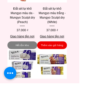
Đất sét tự khô
Đất sét tự khô
Mungyo màu da -
Mungyo màu trắng -
Mungyo Sculpt dry
Mungyo Sculpt dry
(Peach)
(White)
Giá
Giá
37.000 ₫
37.000 ₫
Giao hàng tận nơi
Giao hàng tận nơi
Hết tồn kho
Thêm vào giỏ hàng
Đất sét tự khô Mont
Đất sét tự khô Mont
Marte màu trắng
Marte màu nâu
(White)
(Terracotta)
Giá
Giá
55.000 ₫
60.000 ₫
Giao hàng tận nơi
Giao hàng tận nơi