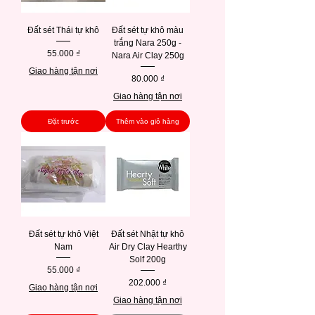
Đất sét Thái tự khô
Đất sét tự khô màu
trắng Nara 250g -
Giá
55.000 ₫
Nara Air Clay 250g
Giao hàng tận nơi
Giá
80.000 ₫
Giao hàng tận nơi
Đặt trước
Thêm vào giỏ hàng
Đất sét tự khô Việt
Đất sét Nhật tự khô
Nam
Air Dry Clay Hearthy
Solf 200g
Giá
55.000 ₫
Giá
202.000 ₫
Giao hàng tận nơi
Giao hàng tận nơi