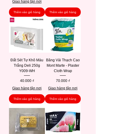
Giao hàng tận nơi
Thêm vào giỏ hàng
Thêm vào giỏ hàng
Đất Sét Tự Khô Màu
Băng Vải Thạch Cao
Trắng Deli 250g
Mont Marte - Plaster
Y009-WH
Cloth Wrap
Giá
Giá
40.000 ₫
70.000 ₫
Giao hàng tận nơi
Giao hàng tận nơi
Thêm vào giỏ hàng
Thêm vào giỏ hàng