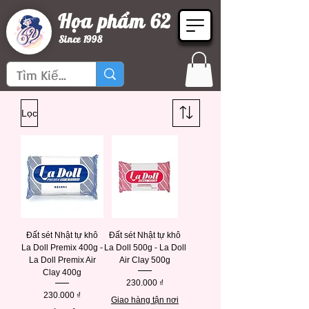
Họa phẩm 62
Since 1998
Lọc
Đất sét Nhật tự khô
Đất sét Nhật tự khô
La Doll Premix 400g -
La Doll 500g - La Doll
La Doll Premix Air
Air Clay 500g
Clay 400g
Giá
230.000 ₫
Giá
230.000 ₫
Giao hàng tận nơi