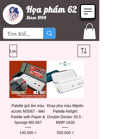
Họa phẩm 62
Since 1998
Lọc
Palette giữ ẩm màu
Khay pha màu Mijello
acrylic MS067 - Wet
Palette Airtight
Palette with Paper &
Double Decker 30 ô -
Sponge MS-067
MWP-1630
Giá
Giá
140.000 ₫
500.000 ₫