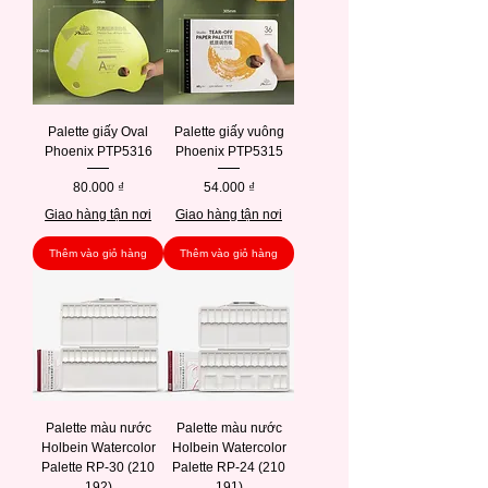
Palette giấy Oval
Palette giấy vuông
Phoenix PTP5316
Phoenix PTP5315
Giá
Giá
80.000 ₫
54.000 ₫
Giao hàng tận nơi
Giao hàng tận nơi
Thêm vào giỏ hàng
Thêm vào giỏ hàng
Palette màu nước
Palette màu nước
Holbein Watercolor
Holbein Watercolor
Palette RP-30 (210
Palette RP-24 (210
192)
191)