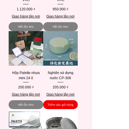
Giá
Giá
1.120.000 ₫
950.000 ₫
Giao hàng tận nơi
Giao hàng tận nơi
Hết tồn kho
Hết tồn kho
Hộp Palette nhựa
Nghiên sứ đựng
mini 24 ô
nước CP-306
Giá
Giá
200.000 ₫
205.000 ₫
Giao hàng tận nơi
Giao hàng tận nơi
Hết tồn kho
Thêm vào giỏ hàng