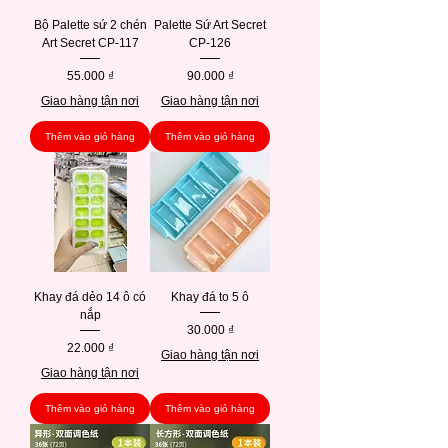
Bộ Palette sứ 2 chén
Palette Sứ Art Secret
Art Secret CP-117
CP-126
Giá
Giá
55.000 ₫
90.000 ₫
Giao hàng tận nơi
Giao hàng tận nơi
Thêm vào giỏ hàng
Thêm vào giỏ hàng
Khay đá dẻo 14 ô có
Khay đá to 5 ô
nắp
Giá
30.000 ₫
Giá
22.000 ₫
Giao hàng tận nơi
Giao hàng tận nơi
Thêm vào giỏ hàng
Thêm vào giỏ hàng