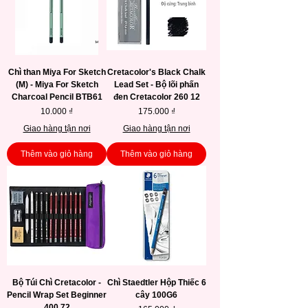
Chì than Miya For Sketch
Cretacolor's Black Chalk
(M) - Miya For Sketch
Lead Set - Bộ lõi phấn
Charcoal Pencil BTB61
đen Cretacolor 260 12
Giá
Giá
10.000 ₫
175.000 ₫
Giao hàng tận nơi
Giao hàng tận nơi
Thêm vào giỏ hàng
Thêm vào giỏ hàng
Bộ Túi Chì Cretacolor -
Chì Staedtler Hộp Thiếc 6
Pencil Wrap Set Beginner
cây 100G6
400 72