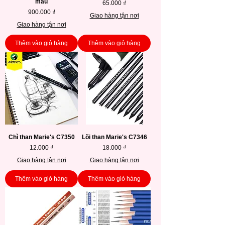
màu
Giá
65.000 ₫
Giá
900.000 ₫
Giao hàng tận nơi
Giao hàng tận nơi
Thêm vào giỏ hàng
Thêm vào giỏ hàng
Chì than Marie's C7350
Lõi than Marie's C7346
Giá
Giá
12.000 ₫
18.000 ₫
Giao hàng tận nơi
Giao hàng tận nơi
Thêm vào giỏ hàng
Thêm vào giỏ hàng