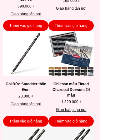
Giá
165.000 ₫
Giá
590.000 ₫
Giao hàng tận nơi
Giao hàng tận nơi
Thêm vào giỏ hàng
Thêm vào giỏ hàng
Chì Đức Staedtler thân
Chì than màu Tinted
Đen
Charcoal Derwent 24
màu
Giá
23.000 ₫
Giá
1.320.000 ₫
Giao hàng tận nơi
Giao hàng tận nơi
Thêm vào giỏ hàng
Thêm vào giỏ hàng