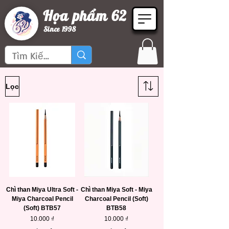
Họa phẩm 62
Since 1998
Lọc
Chì than Miya Ultra Soft -
Chì than Miya Soft - Miya
Miya Charcoal Pencil
Charcoal Pencil (Soft)
(Soft) BTB57
BTB58
Giá
Giá
10.000 ₫
10.000 ₫