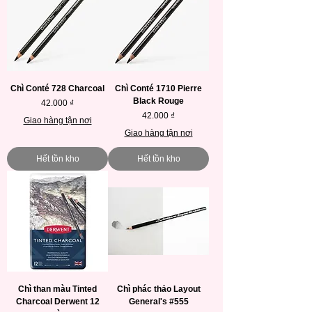
Chì Conté 728 Charcoal
Chì Conté 1710 Pierre
Black Rouge
Giá
42.000 ₫
Giá
42.000 ₫
Giao hàng tận nơi
Giao hàng tận nơi
Hết tồn kho
Hết tồn kho
Chì than màu Tinted
Chì phác thảo Layout
Charcoal Derwent 12
General's #555