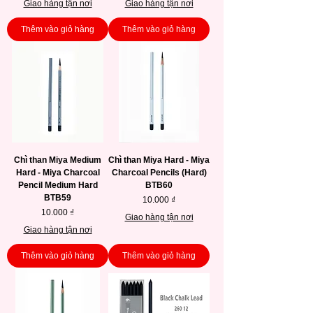
Giao hàng tận nơi
Giao hàng tận nơi
Thêm vào giỏ hàng
Thêm vào giỏ hàng
Chì than Miya Medium
Chì than Miya Hard - Miya
Hard - Miya Charcoal
Charcoal Pencils (Hard)
Pencil Medium Hard
BTB60
BTB59
Giá
10.000 ₫
Giá
10.000 ₫
Giao hàng tận nơi
Giao hàng tận nơi
Thêm vào giỏ hàng
Thêm vào giỏ hàng