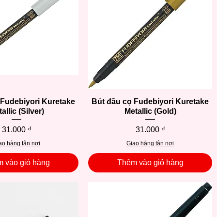
 Fudebiyori Kuretake
Xem nhanh
Bút đầu cọ Fudebiyori Kuretake
Xem nhanh
allic (Silver)
Metallic (Gold)
Giá
Giá
31.000 ₫
31.000 ₫
ao hàng tận nơi
Giao hàng tận nơi
 vào giỏ hàng
Thêm vào giỏ hàng