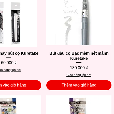
hay bút cọ Kuretake
Xem nhanh
Bút đầu cọ Bạc mềm nét mảnh
Xem nhanh
Kuretake
Giá
60.000 ₫
Giá
130.000 ₫
ao hàng tận nơi
Giao hàng tận nơi
 vào giỏ hàng
Thêm vào giỏ hàng