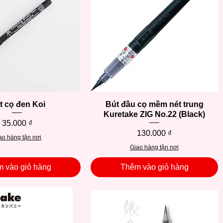
t cọ đen Koi
Xem nhanh
Bút đầu cọ mềm nét trung
Xem nhanh
Kuretake ZIG No.22 (Black)
Giá
35.000 ₫
Giá
130.000 ₫
ao hàng tận nơi
Giao hàng tận nơi
 vào giỏ hàng
Thêm vào giỏ hàng