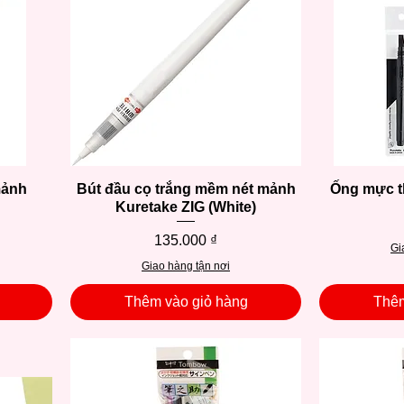
mảnh
Bút đầu cọ trắng mềm nét mảnh
Xem nhanh
Ống mực t
Kuretake ZIG (White)
Giá
135.000 ₫
Gi
Giao hàng tận nơi
Thêm vào giỏ hàng
Thêm