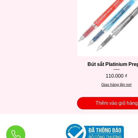
Bút sắt Platinium Pr
Xem nhanh
Giá
110.000 ₫
Giao hàng tận nơi
Thêm vào giỏ hàng