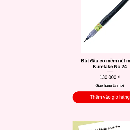
Bút đầu cọ mềm nét 
Xem nhanh
Kuretake No.24
Giá
130.000 ₫
Giao hàng tận nơi
Thêm vào giỏ hàng