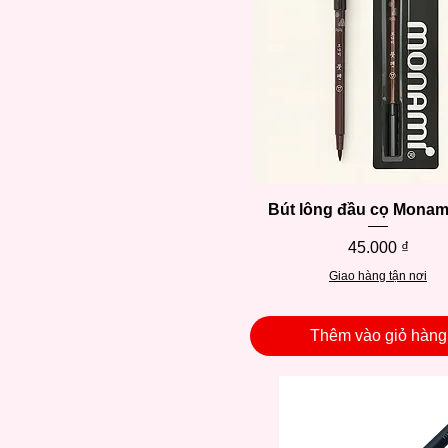
Bút lông đầu cọ Monam
Xem nhanh
Giá
45.000 ₫
Giao hàng tận nơi
Thêm vào giỏ hàng