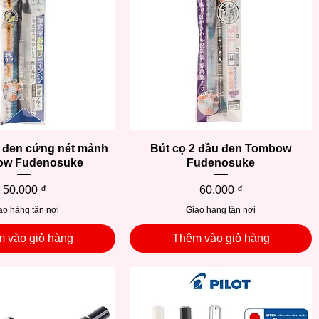
ọ đen cứng nét mảnh
Xem nhanh
Bút cọ 2 đầu đen Tombow
Xem nhanh
ow Fudenosuke
Fudenosuke
Giá
Giá
50.000 ₫
60.000 ₫
ao hàng tận nơi
Giao hàng tận nơi
 vào giỏ hàng
Thêm vào giỏ hàng