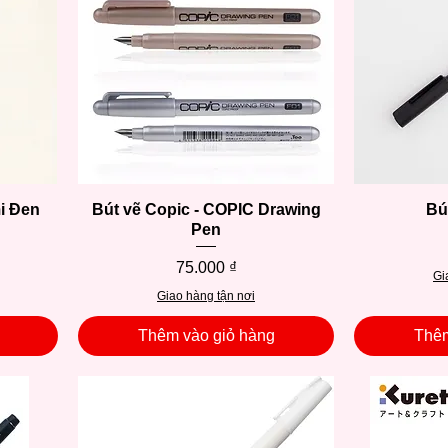
i Đen
Bút vẽ Copic - COPIC Drawing
Xem nhanh
Bú
Pen
Giá
75.000 ₫
Gi
Giao hàng tận nơi
Thêm vào giỏ hàng
Thêm