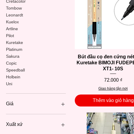
Cretacolor
Tombow
Leonardt
Kuelox
Artline
Pilot
Kuretake
Platinum
Sakura
Bút đầu cọ đen cứng né
Xem nhanh
Kuretake BIMOJI FUDEPE
Copic
XT1- 10S
Speedball
Holbein
Giá
72.000 ₫
Uni
Giao hàng tận nơi
Thêm vào giỏ hàng
Giá
20.000 ₫
700.000 ₫
Xuất xứ