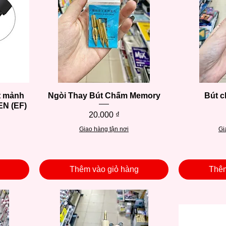
t mảnh
Ngòi Thay Bút Chấm Memory
Xem nhanh
Bút c
N (EF)
Giá
20.000 ₫
Giao hàng tận nơi
Gi
Thêm vào giỏ hàng
Thêm