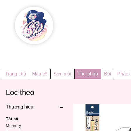
Họa phẩ
Since 1998
Trang chủ
Màu vẽ
Sơn mài
Thư pháp
Bút
Phác 
Lọc theo
Thương hiệu
Tất cả
Memory