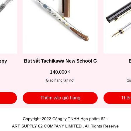
eppy
Bút sắt Tachikawa New School G
Xem nhanh
B
Giá
140.000 ₫
Giao hàng tận nơi
Gi
Thêm vào giỏ hàng
Thêm
Copyright 2022 Công ty TNHH Họa phẩm 62 -
ART SUPPLY 62 COMPANY LIMITED . All Rights Reserve