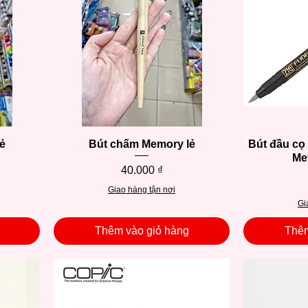
ẻ
Bút chấm Memory lẻ
Xem nhanh
Bút đầu cọ
Met
Giá
40.000 ₫
Giao hàng tận nơi
Gi
Thêm vào giỏ hàng
Thêm