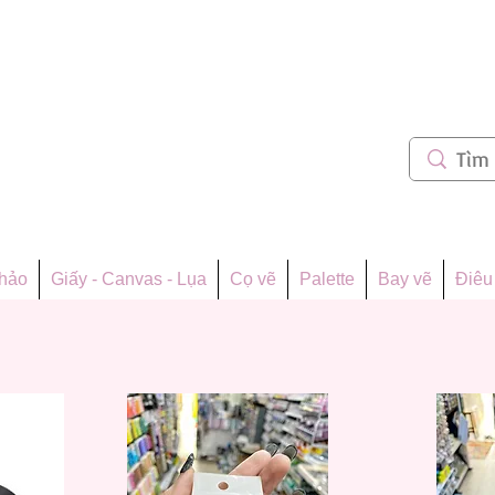
m 62
thảo
Giấy - Canvas - Lụa
Cọ vẽ
Palette
Bay vẽ
Điêu 