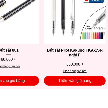
út sắt 801
Xem nhanh
Bút sắt Pilot Kakuno FKA-1SR
Xem nhanh
ngòi F
Giá
60.000 ₫
Giá
330.000 ₫
ao hàng tận nơi
Giao hàng tận nơi
 vào giỏ hàng
Thêm vào giỏ hàng