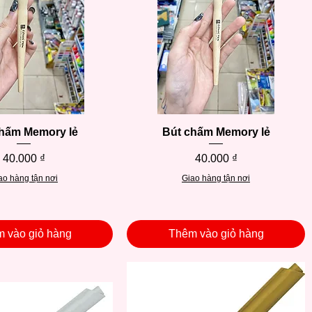
hấm Memory lẻ
Xem nhanh
Bút chấm Memory lẻ
Xem nhanh
Giá
Giá
40.000 ₫
40.000 ₫
ao hàng tận nơi
Giao hàng tận nơi
 vào giỏ hàng
Thêm vào giỏ hàng