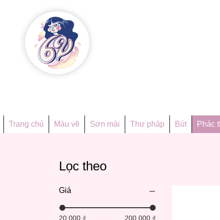
Họa phẩ
Since 1998
Trang chủ
Màu vẽ
Sơn mài
Thư pháp
Bút
Phác 
Lọc theo
Giá
20.000 ₫
200.000 ₫