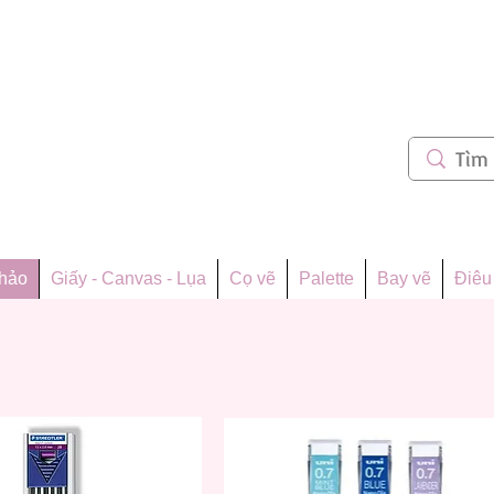
m 62
thảo
Giấy - Canvas - Lụa
Cọ vẽ
Palette
Bay vẽ
Điêu 