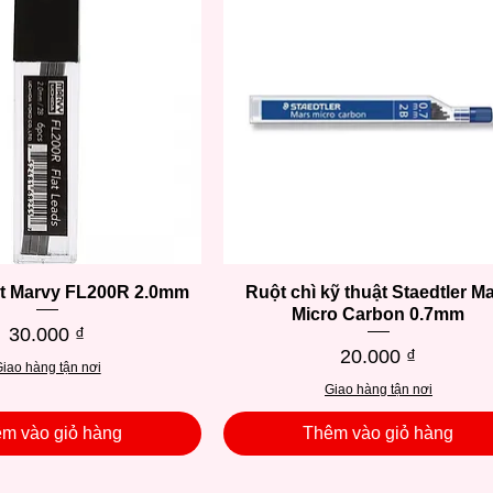
ẹt Marvy FL200R 2.0mm
Xem nhanh
Ruột chì kỹ thuật Staedtler M
Xem nhanh
Micro Carbon 0.7mm
Giá
30.000 ₫
Giá
20.000 ₫
iao hàng tận nơi
Giao hàng tận nơi
m vào giỏ hàng
Thêm vào giỏ hàng