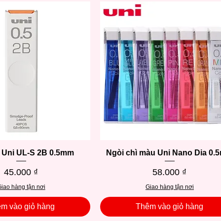
ì Uni UL-S 2B 0.5mm
Xem nhanh
Ngòi chì màu Uni Nano Dia 0
Xem nhanh
Giá
Giá
45.000 ₫
58.000 ₫
iao hàng tận nơi
Giao hàng tận nơi
m vào giỏ hàng
Thêm vào giỏ hàng