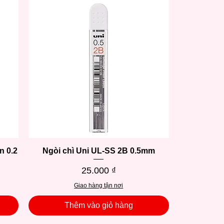
n 0.2
Ngòi chì Uni UL-SS 2B 0.5mm
Xem nhanh
Giá
25.000 ₫
Giao hàng tận nơi
Thêm vào giỏ hàng