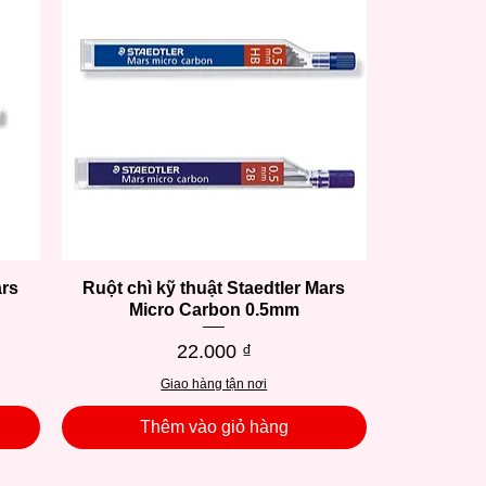
ars
Ruột chì kỹ thuật Staedtler Mars
Xem nhanh
Micro Carbon 0.5mm
Giá
22.000 ₫
Giao hàng tận nơi
Thêm vào giỏ hàng