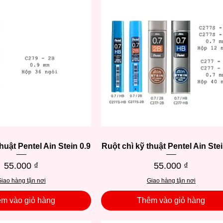
huật Pentel Ain Stein 0.9
Xem nhanh
Ruột chì kỹ thuật Pentel Ain Stei
Xem nhanh
Giá
Giá
55.000 ₫
55.000 ₫
iao hàng tận nơi
Giao hàng tận nơi
m vào giỏ hàng
Thêm vào giỏ hàng