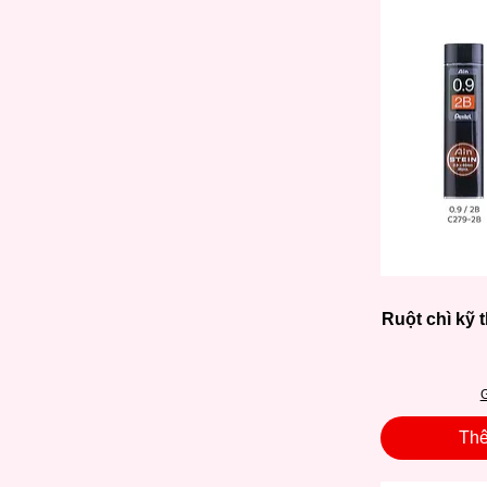
Ruột chì kỹ t
G
Thê