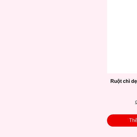
Ruột chì d
G
Thê