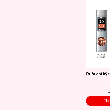
Ruột chì kỹ t
G
Thê