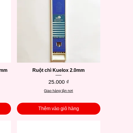
.7mm
Ruột chì Kuelox 2.0mm
Xem nhanh
Giá
25.000 ₫
Giao hàng tận nơi
Thêm vào giỏ hàng