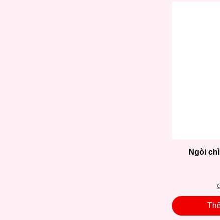
Ngòi ch
G
Thê