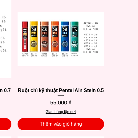
n 0.7
Ruột chì kỹ thuật Pentel Ain Stein 0.5
Xem nhanh
Giá
55.000 ₫
Giao hàng tận nơi
Thêm vào giỏ hàng