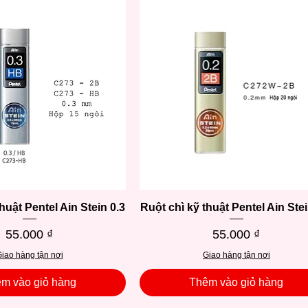
huật Pentel Ain Stein 0.3
Xem nhanh
Ruột chì kỹ thuật Pentel Ain Stei
Xem nhanh
Giá
Giá
55.000 ₫
55.000 ₫
iao hàng tận nơi
Giao hàng tận nơi
m vào giỏ hàng
Thêm vào giỏ hàng