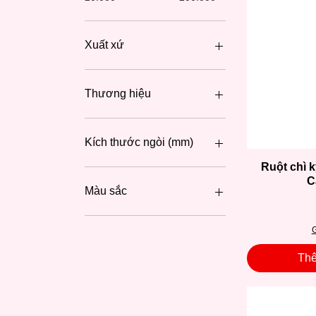
Xuất xứ
Nhật Bản
Đức
Thương hiệu
Trung Quốc
Pentel
Staedtler
Kích thước ngòi (mm)
Kuelox
Ruột chì k
Uni
0.2
C
Marvy
0.3
Màu sắc
0.5
0.7
Ngòi chì đen
G
0.9
Ngòi chì màu
2.0
Thê