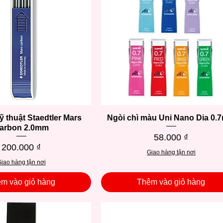
ỹ thuật Staedtler Mars
Xem nhanh
Ngòi chì màu Uni Nano Dia 0
Xem nhanh
arbon 2.0mm
Giá
58.000 ₫
Giá
200.000 ₫
Giao hàng tận nơi
iao hàng tận nơi
m vào giỏ hàng
Thêm vào giỏ hàng