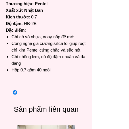
Thương hiệu: Pentel
Xuất xứ: Nhật Bản
Kích thước
: 0.7
Độ đậm:
HB-2B
Đặc điểm:
Chì có vỏ nhựa, xoay nắp để mở
Công nghệ gia cường silica lõi giúp ruột
chì kim Pentel cứng chắc và sắc nét
Chì chống lem, có độ đậm chuẩn và đa
dạng
Hộp 0.7 gồm 40 ngòi
Sản phẩm liên quan