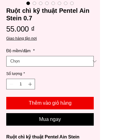
Ruột chì kỹ thuật Pentel Ain
Stein 0.7
Giá
55.000 ₫
Giao hàng tận nơi
Độ mềm/đậm
*
Số lượng
*
Thêm vào giỏ hàng
Mua ngay
Ruột chì kỹ thuật Pentel Ain Stein