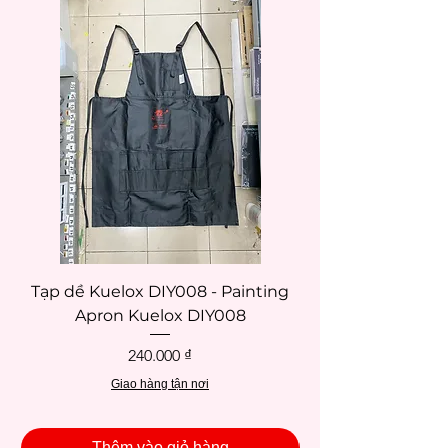
Tạp dề Kuelox DIY008 - Painting
Tạp dề Kuelox DI
Apron Kuelox DIY008
Giá
240.000 ₫
Giao hàng tận nơi
Thêm vào giỏ hàng