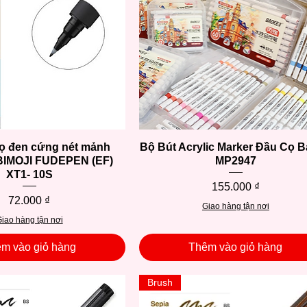
cọ đen cứng nét mảnh
Xem nhanh
Bộ Bút Acrylic Marker Đầu Cọ 
Xem nhanh
BIMOJI FUDEPEN (EF)
MP2947
XT1- 10S
Giá
155.000 ₫
Giá
72.000 ₫
Giao hàng tận nơi
iao hàng tận nơi
m vào giỏ hàng
Thêm vào giỏ hàng
Brush