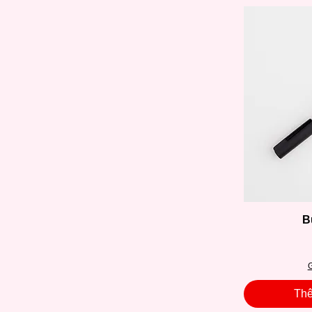
B
G
Thê