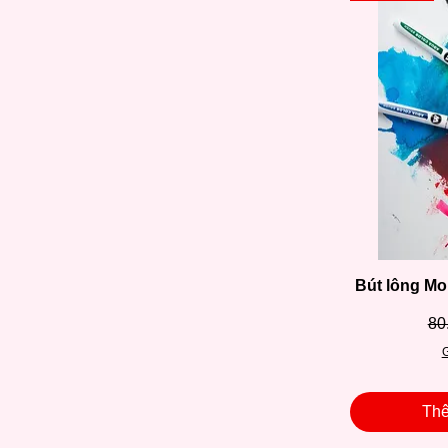
Bút lông Mo
Gi
80
G
Thê