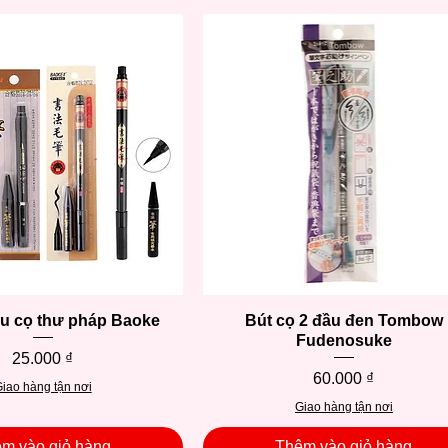
ầu cọ thư pháp Baoke
Xem nhanh
Bút cọ 2 đầu đen Tombow
Xem nhanh
Fudenosuke
Giá
25.000 ₫
Giá
60.000 ₫
iao hàng tận nơi
Giao hàng tận nơi
m vào giỏ hàng
Thêm vào giỏ hàng