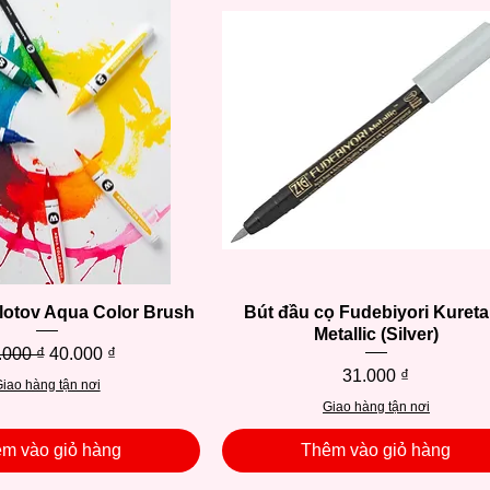
lotov Aqua Color Brush
Xem nhanh
Bút đầu cọ Fudebiyori Kuret
Xem nhanh
Metallic (Silver)
á thông thường
Giá bán rẻ
.000 ₫
40.000 ₫
Giá
31.000 ₫
iao hàng tận nơi
Giao hàng tận nơi
m vào giỏ hàng
Thêm vào giỏ hàng