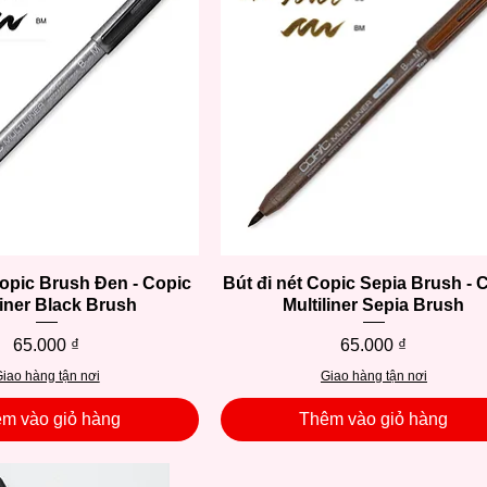
Copic Brush Đen - Copic
Xem nhanh
Bút đi nét Copic Sepia Brush - 
Xem nhanh
liner Black Brush
Multiliner Sepia Brush
Giá
Giá
65.000 ₫
65.000 ₫
iao hàng tận nơi
Giao hàng tận nơi
m vào giỏ hàng
Thêm vào giỏ hàng