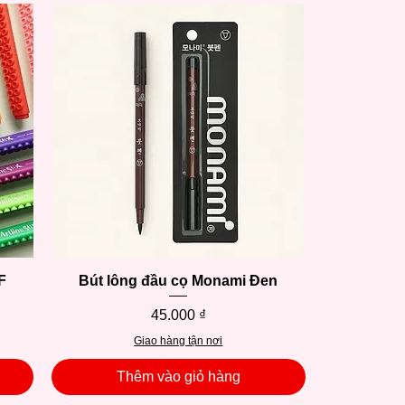
F
Bút lông đầu cọ Monami Đen
Xem nhanh
Giá
45.000 ₫
Giao hàng tận nơi
Thêm vào giỏ hàng