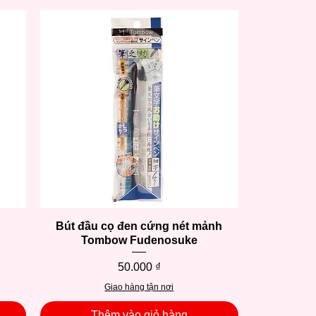
Bút đầu cọ đen cứng nét mảnh
Xem nhanh
Tombow Fudenosuke
Giá
50.000 ₫
Giao hàng tận nơi
Thêm vào giỏ hàng