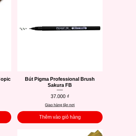
Copic
Bút Pigma Professional Brush
Xem nhanh
Sakura FB
Giá
37.000 ₫
Giao hàng tận nơi
Thêm vào giỏ hàng