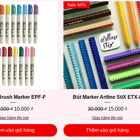
Sale 50%
 Brush Marker EPF-F
Xem nhanh
Bút Marker Artline StiX ETX-
Xem nhanh
á thông thường
Giá bán rẻ
Giá thông thường
Giá bán rẻ
.000 ₫
10.000 ₫
30.000 ₫
15.000 ₫
iao hàng tận nơi
Giao hàng tận nơi
m vào giỏ hàng
Thêm vào giỏ hàng