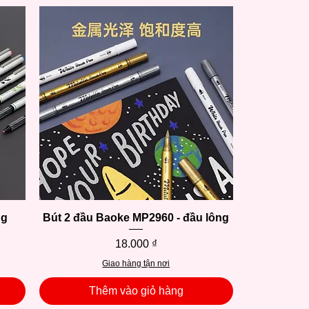
ng
Bút 2 đầu Baoke MP2960 - đầu lông
Xem nhanh
Giá
18.000 ₫
Giao hàng tận nơi
Thêm vào giỏ hàng