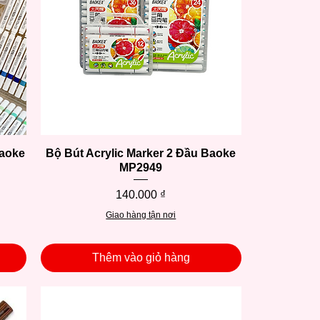
Baoke
Bộ Bút Acrylic Marker 2 Đầu Baoke
Xem nhanh
MP2949
Giá
140.000 ₫
Giao hàng tận nơi
Thêm vào giỏ hàng