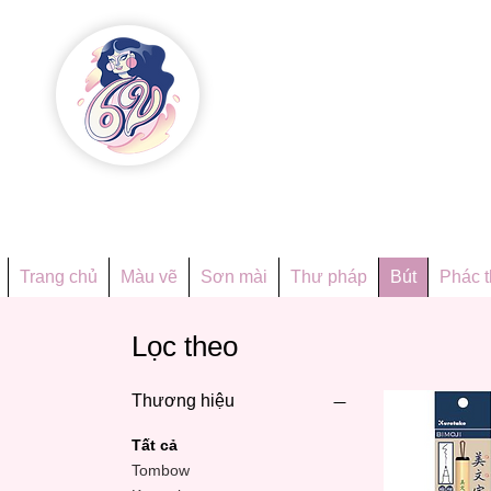
Họa phẩ
Since 1998
Trang chủ
Màu vẽ
Sơn mài
Thư pháp
Bút
Phác 
Lọc theo
Thương hiệu
Tất cả
Tombow