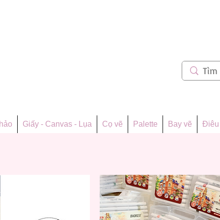
m 62
thảo
Giấy - Canvas - Lụa
Cọ vẽ
Palette
Bay vẽ
Điêu 