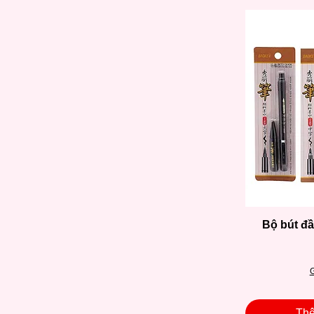
Bộ bút đ
G
Thê