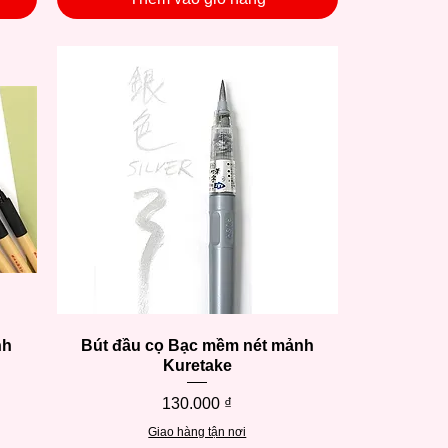
nh
Bút đầu cọ Bạc mềm nét mảnh
Xem nhanh
Kuretake
Giá
130.000 ₫
Giao hàng tận nơi