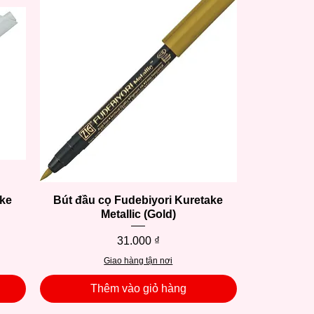
ake
Bút đầu cọ Fudebiyori Kuretake
Xem nhanh
Metallic (Gold)
Giá
31.000 ₫
Giao hàng tận nơi
Thêm vào giỏ hàng