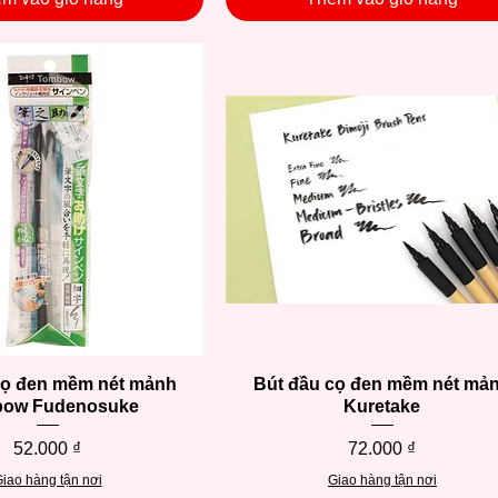
cọ đen mềm nét mảnh
Xem nhanh
Bút đầu cọ đen mềm nét mả
Xem nhanh
ow Fudenosuke
Kuretake
Giá
Giá
52.000 ₫
72.000 ₫
iao hàng tận nơi
Giao hàng tận nơi