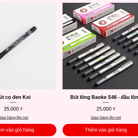
út cọ đen Koi
Xem nhanh
Bút lông Baoke S46 - đầu lô
Xem nhanh
Giá
Giá
35.000 ₫
25.000 ₫
iao hàng tận nơi
Giao hàng tận nơi
m vào giỏ hàng
Thêm vào giỏ hàng