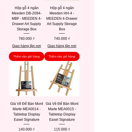
Hộp gỗ 4 ngăn
Hộp gỗ 4 ngăn
Meeden DB-2094-
Meeden HH-4 -
MBF - MEEDEN 4-
MEEDEN 4-Drawer
Drawer Art Supply
Art Supply Storage
Storage Box
Box
Giá
Giá
760.000 ₫
740.000 ₫
Giao hàng tận nơi
Giao hàng tận nơi
Thêm vào giỏ hàng
Thêm vào giỏ hàng
Giá Vẽ Để Bàn Mont
Giá Vẽ Để Bàn Mont
Marte MEA0014 -
Marte MEA0015 -
Tabletop Display
Tabletop Display
Easel Signature
Easel Signature
Giá
Giá
140.000 ₫
115.000 ₫