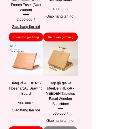
French Easel (Dark
Giá
400.000 ₫
Walnut)
Giao hàng tận nơi
Giá
2.600.000 ₫
Giao hàng tận nơi
Thêm vào giỏ hàng
Thêm vào giỏ hàng
Bảng vẽ A3 HBJ-2 -
Hộp gỗ giá vẽ
Hosenart A3 Drawing
MeeDen HBX-6 -
Board
MEEDEN Tabletop
Easel Wooden
Giá
500.000 ₫
Sketchbox
Giao hàng tận nơi
Giá
565.000 ₫
Giao hàng tận nơi