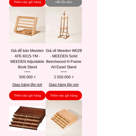
Thêm vào giỏ hàng
Hết tồn kho
Giá để bàn Meeden
Giá vẽ Meeden W02B
AFE-6015-YM -
- MEEDEN Solid
MEEDEN Adjustable
Beechwood H-Frame
Book Stand
Art Easel Stand
Giá
Giá
500.000 ₫
2.500.000 ₫
Giao hàng tận nơi
Giao hàng tận nơi
Thêm vào giỏ hàng
Thêm vào giỏ hàng