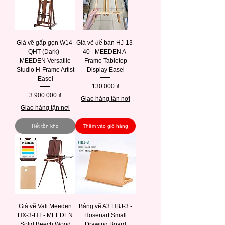
Giá vẽ gấp gọn W14-
Giá vẽ để bàn HJ-13-
QHT (Dark) -
40 - MEEDEN A-
MEEDEN Versatile
Frame Tabletop
Studio H-Frame Artist
Display Easel
Easel
Giá
130.000 ₫
Giá
3.900.000 ₫
Giao hàng tận nơi
Giao hàng tận nơi
Hết tồn kho
Thêm vào giỏ hàng
Giá vẽ Vali Meeden
Bảng vẽ A3 HBJ-3 -
HX-3-HT - MEEDEN
Hosenart Small
Solid Beech Wood
Drawing Board