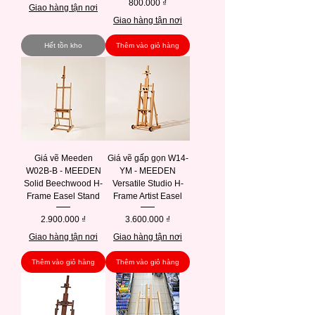
Giá
800.000 ₫
Giao hàng tận nơi
Giao hàng tận nơi
Hết tồn kho
Thêm vào giỏ hàng
Giá vẽ Meeden
Giá vẽ gấp gọn W14-
W02B-B - MEEDEN
YM - MEEDEN
Solid Beechwood H-
Versatile Studio H-
Frame Easel Stand
Frame Artist Easel
Giá
Giá
2.900.000 ₫
3.600.000 ₫
Giao hàng tận nơi
Giao hàng tận nơi
Thêm vào giỏ hàng
Thêm vào giỏ hàng