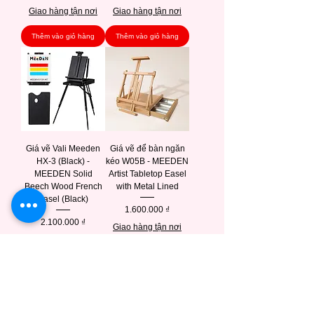
Giao hàng tận nơi
Giao hàng tận nơi
Thêm vào giỏ hàng
Thêm vào giỏ hàng
Giá vẽ Vali Meeden
Giá vẽ để bàn ngăn
HX-3 (Black) -
kéo W05B - MEEDEN
MEEDEN Solid
Artist Tabletop Easel
Beech Wood French
with Metal Lined
Easel (Black)
Giá
1.600.000 ₫
Giá
2.100.000 ₫
Giao hàng tận nơi
Giao hàng tận nơi
Thêm vào giỏ hàng
Thêm vào giỏ hàng