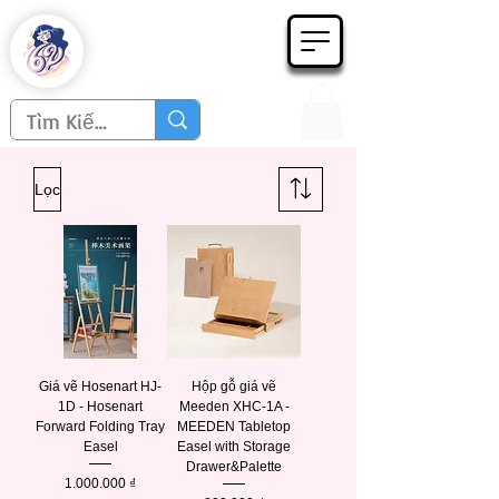
Họa phẩm 62
Since 1998
Lọc
Giá vẽ Hosenart HJ-
Hộp gỗ giá vẽ
1D - Hosenart
Meeden XHC-1A -
Forward Folding Tray
MEEDEN Tabletop
Easel
Easel with Storage
Drawer&Palette
Giá
1.000.000 ₫