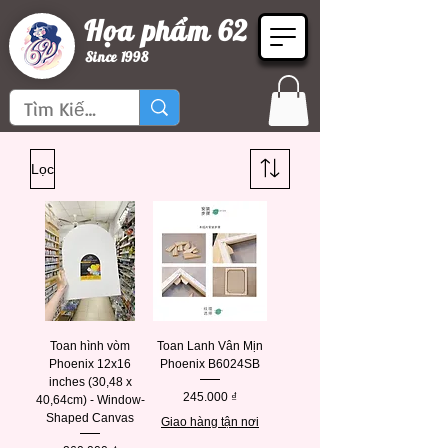
Họa phẩm 62
Since 1998
Lọc
Toan hình vòm
Toan Lanh Vân Mịn
Phoenix 12x16
Phoenix B6024SB
inches (30,48 x
Giá
245.000 ₫
40,64cm) - Window-
Shaped Canvas
Giao hàng tận nơi