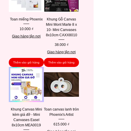
Toan miếng Phoenix
Khung Gỗ Canvas
Mini Mont Marte 8 x
Giá
10.000 ₫
10- Mini Canvases
8x10cm CAXX8010
Giao hàng tận nơi
Giá
38.000 ₫
Giao hàng tận nơi
Thêm vào giỏ hàng
Thêm vào giỏ hàng
Khung Canvas Mini
Toan canvas lanh tròn
kèm giá đỡ - Mini
Phoenix's Artist
Canvases Easel
Giá
615.000 ₫
8x10cm MEA0019