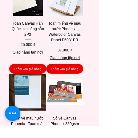
Toan Canvas Hàn
Toan miếng vẽ màu
Quốc mịn căng sẵn
nước Phoenix -
2P3
Watercolor Canvas
Panel E6031PR
Giá
25.000 ₫
Giá
37.000 ₫
Giao hàng tận nơi
Giao hàng tận nơi
Thêm vào giỏ hàng
Thêm vào giỏ hàng
Toan vẽ màu nước
Sổ vẽ Canvas
Phoenix - Toan màu
Phoenix 380gsm
nước Phoenix -
Giá
50.000 ₫
Phoenix Watercolor