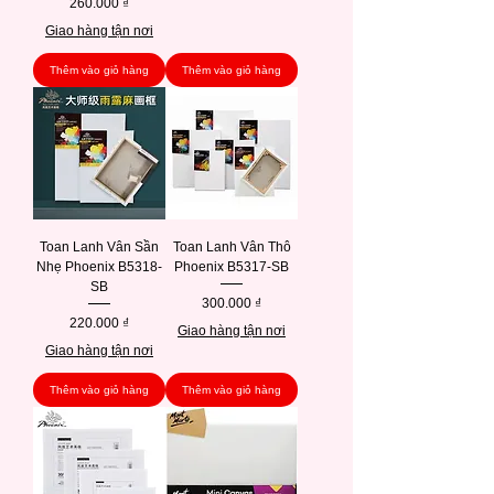
Giá
260.000 ₫
Giao hàng tận nơi
Thêm vào giỏ hàng
Thêm vào giỏ hàng
Toan Lanh Vân Sần
Toan Lanh Vân Thô
Nhẹ Phoenix B5318-
Phoenix B5317-SB
SB
Giá
300.000 ₫
Giá
220.000 ₫
Giao hàng tận nơi
Giao hàng tận nơi
Thêm vào giỏ hàng
Thêm vào giỏ hàng