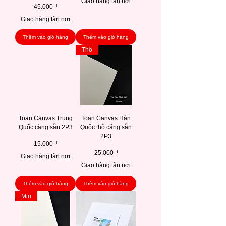
Giao hàng tận nơi
Giá
45.000 ₫
Giao hàng tận nơi
Thêm vào giỏ hàng
Thêm vào giỏ hàng
Thô
Toan Canvas Trung
Toan Canvas Hàn
Quốc căng sẵn 2P3
Quốc thô căng sẵn
2P3
Giá
15.000 ₫
Giá
25.000 ₫
Giao hàng tận nơi
Giao hàng tận nơi
Thêm vào giỏ hàng
Thêm vào giỏ hàng
Mịn