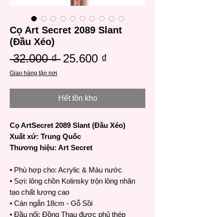
Cọ Art Secret 2089 Slant
(Đầu Xéo)
Giá
Giá
 32.000 ₫ 
25.600 ₫
thông
bán
Giao hàng tận nơi
thường
rẻ
Hết tồn kho
Cọ ArtSecret 2089 Slant (Đầu Xéo)
Xuất xứ: Trung Quốc
Thương hiệu: Art Secret
• Phù hợp cho: Acrylic & Màu nước
• Sợi: lông chồn Kolinsky trộn lông nhân
tạo chất lượng cao
• Cán ngắn 18cm - Gỗ Sồi
• Đầu nối: Đồng Thau được phủ thép