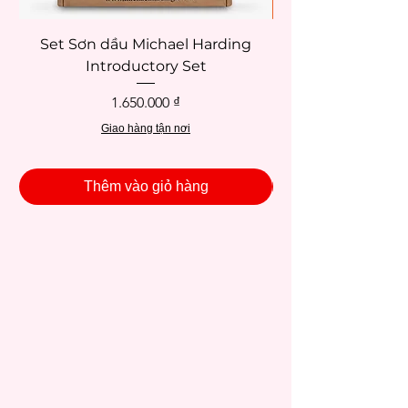
Set Sơn dầu Michael Harding
Introductory Set
Potentate 12x12c
Giá
1.650.000 ₫
Giao hàng tận nơi
Thêm vào giỏ hàng