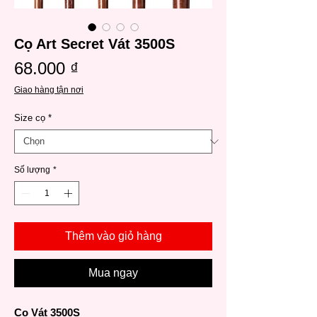
Cọ Art Secret Vát 3500S
Giá
68.000 ₫
Giao hàng tận nơi
Size cọ
*
Số lượng
*
Thêm vào giỏ hàng
Mua ngay
Cọ Vát 3500S