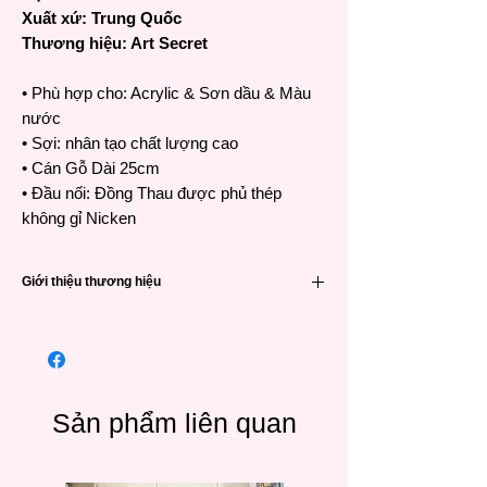
Xuất xứ: Trung Quốc
Thương hiệu: Art Secret
• Phù hợp cho: Acrylic & Sơn dầu & Màu
nước
• Sợi: nhân tạo chất lượng cao
• Cán Gỗ Dài 25cm
• Đầu nối: Đồng Thau được phủ thép
không gỉ Nicken
Giới thiệu thương hiệu
Cọ Art Secret chất lượng cao
•Thương hiệu Art Secret nổi tiếng đã được
ưa chuộng và tin dùng bởi các họa sĩ khắp
nơi trên thế giới từ Hàn Quốc, Nhật Bản,
Châu Âu và các quốc gia Đông Nam Á
Sản phẩm liên quan
•Cọ Art Secret được gia công tại Trung quốc
bởi công ty SAMINA FORAM (SHENZHEN)
thành lập tại Hàn Quốc vào năm 1976 và