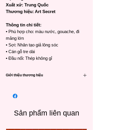
Xuất xứ: Trung Quốc
Thương hiệu: Art Secret
Thông tin chi tiết:
• Phù hợp cho: màu nước, gouache, đi
mảng lớn
• Sợi: Nhân tạo giả lông sóc
• Cán gỗ tre dài
• Đầu nối: Thép không gỉ
Giới thiệu thương hiệu
Cọ Art Secret chất lượng cao
•Thương hiệu Art Secret nổi tiếng đã được
ưa chuộng và tin dùng bởi các họa sĩ khắp
nơi trên thế giới từ Hàn Quốc, Nhật Bản,
Châu Âu và các quốc gia Đông Nam Á
Sản phẩm liên quan
•Cọ Art Secret được gia công tại Trung quốc
bởi công ty SAMINA FORAM (SHENZHEN)
thành lập tại Hàn Quốc vào năm 1976 và