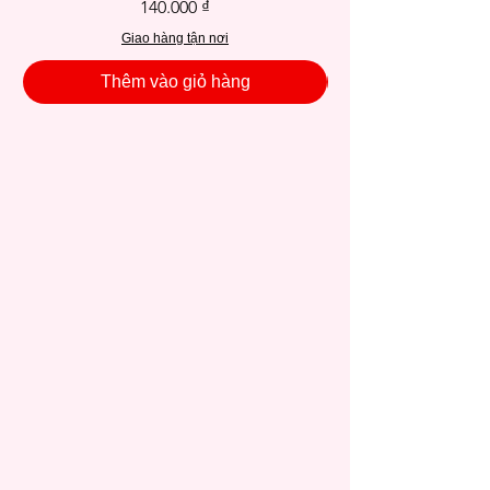
Giá
140.000 ₫
Giao hàng tận nơi
Thêm vào giỏ hàng