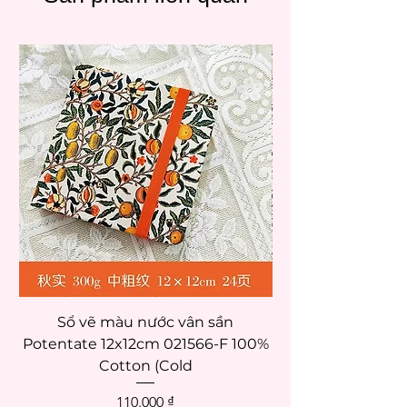
Sổ vẽ màu nước vân sần
Potentate 12x12cm 021566-F 100%
Potentate 12x12c
Cotton (Cold
Giá
110.000 ₫