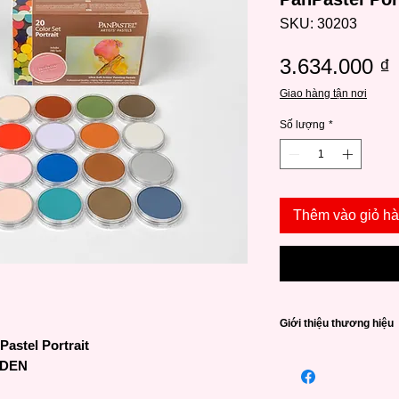
SKU: 30203
3.634.000 ₫
Giao hàng tận nơi
Số lượng
*
Thêm vào giỏ h
Giới thiệu thương hiệu
astel Portrait
Được sản xuất từ n
LDEN
các dòng phấn màu ca
thể dùng trực tiếp h