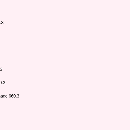
còn sản xuất thêm cá
phấn và rất được cá
.3
.3
0.3
ade 660.3