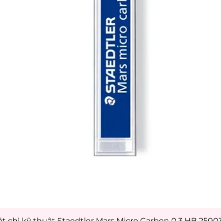
t chì kỹ thuật Staedtler Mars Micro Carbon 0.3 HB 250
Xem nhanh