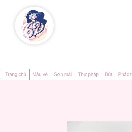
Họa phẩ
Since 1998
Trang chủ
Màu vẽ
Sơn mài
Thư pháp
Bút
Phác 