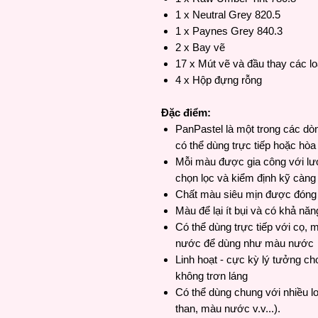
1 x Neutral Grey 820.5
1 x Paynes Grey 840.3
2 x Bay vẽ
17 x Mút vẽ và đầu thay các lo
4 x Hộp đựng rỗng
Đặc điểm:
PanPastel là một trong các dòn
có thể dùng trực tiếp hoặc hò
Mỗi màu được gia công với lư
chọn lọc và kiểm định kỹ càng
Chất màu siêu mịn được đóng 
Màu để lại ít bụi và có khả nă
Có thể dùng trực tiếp với cọ, 
nước để dùng như màu nước
Linh hoạt - cực kỳ lý tưởng ch
không trơn láng
Có thể dùng chung với nhiều lo
than, màu nước v.v...).