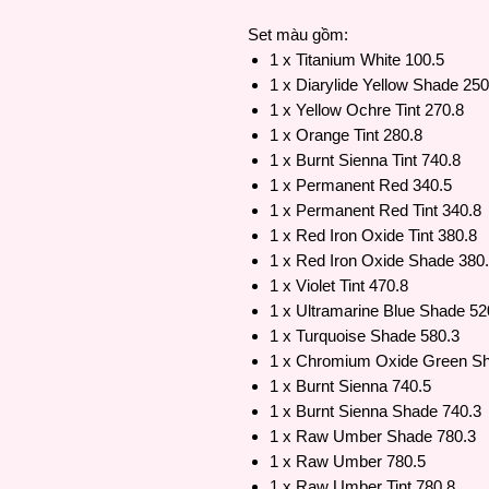
Set màu gồm:
1 x Titanium White 100.5
1 x Diarylide Yellow Shade 250
1 x Yellow Ochre Tint 270.8
1 x Orange Tint 280.8
1 x Burnt Sienna Tint 740.8
1 x Permanent Red 340.5
1 x Permanent Red Tint 340.8
1 x Red Iron Oxide Tint 380.8
1 x Red Iron Oxide Shade 380
1 x Violet Tint 470.8
1 x Ultramarine Blue Shade 52
1 x Turquoise Shade 580.3
1 x Chromium Oxide Green Sh
1 x Burnt Sienna 740.5
1 x Burnt Sienna Shade 740.3
1 x Raw Umber Shade 780.3
1 x Raw Umber 780.5
1 x Raw Umber Tint 780.8