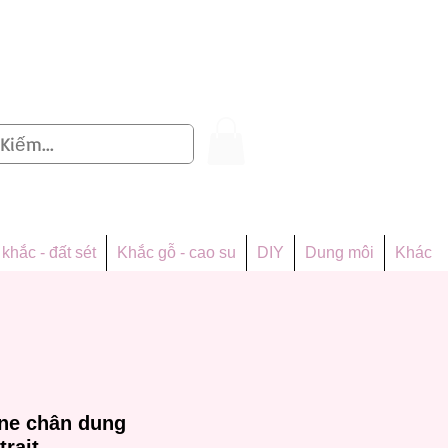
Đăng nhập
khắc - đất sét
Khắc gỗ - cao su
DIY
Dung môi
Khác
one chân dung
trait