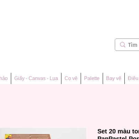
m 62
thảo
Giấy - Canvas - Lụa
Cọ vẽ
Palette
Bay vẽ
Điêu 
Set 20 màu t
PanPastel Por