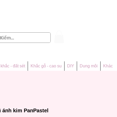
Đăng nhập
khắc - đất sét
Khắc gỗ - cao su
DIY
Dung môi
Khác
ũ ánh kim PanPastel