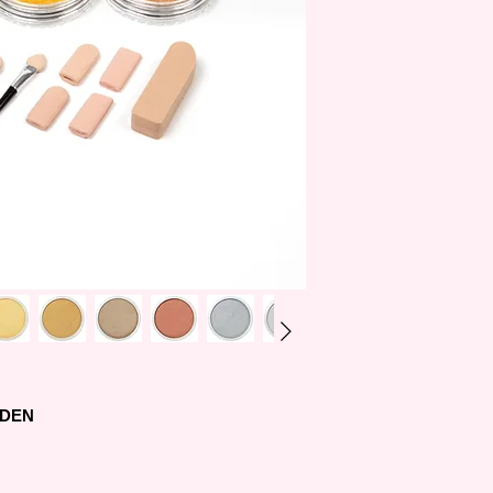
còn sản xuất thêm cá
phấn và rất được cá
LDEN