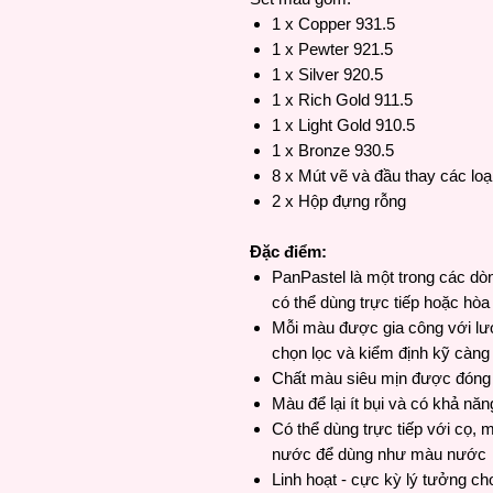
1 x Copper 931.5
1 x Pewter 921.5
1 x Silver 920.5
1 x Rich Gold 911.5
1 x Light Gold 910.5
1 x Bronze 930.5
8 x Mút vẽ và đầu thay các loạ
2 x Hộp đựng rỗng
Đặc điểm:
PanPastel là một trong các dòn
có thể dùng trực tiếp hoặc hò
Mỗi màu được gia công với lư
chọn lọc và kiểm định kỹ càng
Chất màu siêu mịn được đóng 
Màu để lại ít bụi và có khả nă
Có thể dùng trực tiếp với cọ, 
nước để dùng như màu nước
Linh hoạt - cực kỳ lý tưởng ch