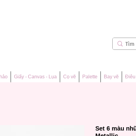
m 62
thảo
Giấy - Canvas - Lụa
Cọ vẽ
Palette
Bay vẽ
Điêu 
Set 6 màu nh
Metallic