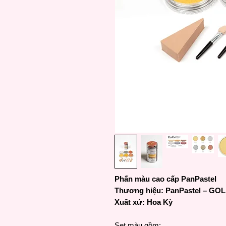
Phấn màu cao cấp PanPastel
Thương hiệu: PanPastel – GO
Xuất xứ: Hoa Kỳ
Set màu gồm: