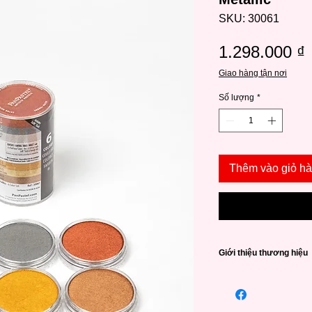
SKU: 30061
1.298.000 ₫
Giao hàng tận nơi
Số lượng
*
Thêm vào giỏ h
Giới thiệu thương hiệu
Được sản xuất từ n
các dòng phấn màu ca
thể dùng trực tiếp h