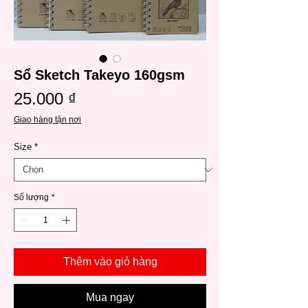
Sổ Sketch Takeyo 160gsm
Giá
25.000 ₫
Giao hàng tận nơi
Size
*
Số lượng
*
Thêm vào giỏ hàng
Mua ngay