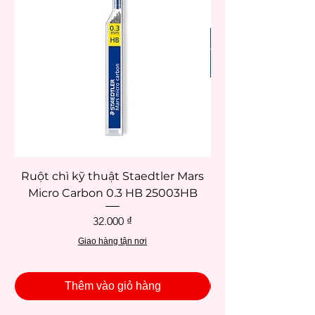
Ruột chì kỹ thuật Staedtler Mars
Micro Carbon 0.3 HB 25003HB
Giá
32.000 ₫
Giao hàng tận nơi
Thêm vào giỏ hàng