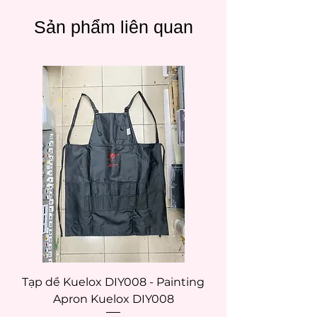
Sản phẩm liên quan
Tạp dề Kuelox DIY008 - Painting
Tạp dề Kuelox DI
Apron Kuelox DIY008