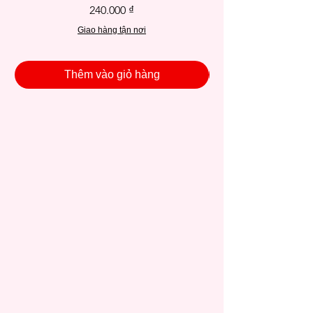
Giá
240.000 ₫
Giao hàng tận nơi
Thêm vào giỏ hàng