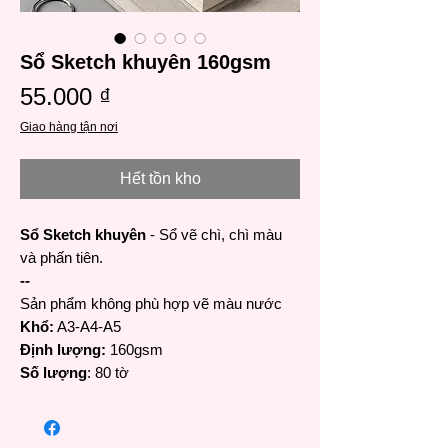
Sổ Sketch khuyên 160gsm
Giá
55.000 ₫
Giao hàng tận nơi
Hết tồn kho
Sổ Sketch khuyên
- Sổ vẽ chì, chì màu
và phấn tiên.
--
Sản phẩm không phù hợp vẽ màu nước
Khổ:
A3-A4-A5
Định lượng:
160gsm
Số lượng
: 80 tờ