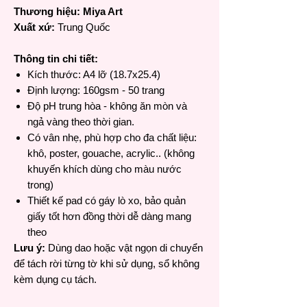
Thương hiệu: Miya Art
Xuất xứ:
Trung Quốc
Thông tin chi tiết:
Kích thước: A4 lỡ (18.7x25.4)
Định lượng: 160gsm - 50 trang
Độ pH trung hòa - không ăn mòn và
ngả vàng theo thời gian.
Có vân nhẹ, phù hợp cho đa chất liệu:
khô, poster, gouache, acrylic.. (không
khuyến khích dùng cho màu nước
trong)
Thiết kế pad có gáy lò xo, bảo quản
giấy tốt hơn đồng thời dễ dàng mang
theo
Lưu ý:
Dùng dao hoặc vật ngọn di chuyển
để tách rời từng tờ khi sử dụng, sổ không
kèm dụng cụ tách.