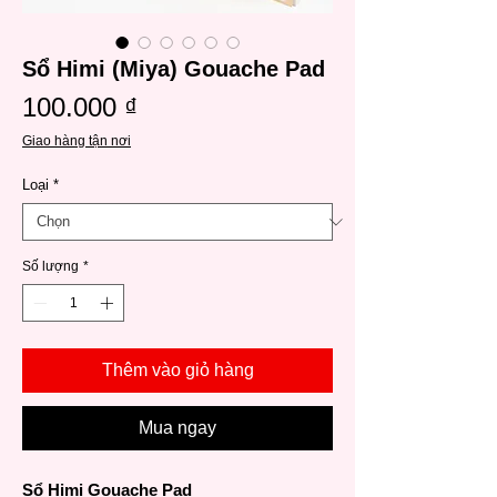
Sổ Himi (Miya) Gouache Pad
Giá
100.000 ₫
Giao hàng tận nơi
Loại
*
Số lượng
*
Thêm vào giỏ hàng
Mua ngay
Sổ Himi Gouache Pad