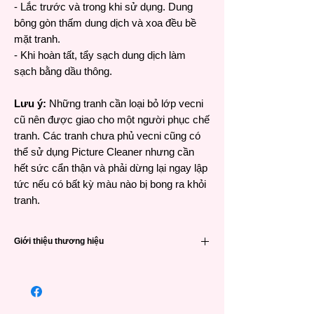
- Lắc trước và trong khi sử dụng. Dung
bông gòn thấm dung dịch và xoa đều bề
mặt tranh.
- Khi hoàn tất, tẩy sạch dung dịch làm
sạch bằng dầu thông.
Lưu ý:
Những tranh cần loại bỏ lớp vecni
cũ nên được giao cho một người phục chế
tranh. Các tranh chưa phủ vecni cũng có
thể sử dụng Picture Cleaner nhưng cần
hết sức cẩn thận và phải dừng lại ngay lập
tức nếu có bất kỳ màu nào bị bong ra khỏi
tranh.
Giới thiệu thương hiệu
Winsor & Newton (viết tắt là W&N) là một
trong các thương hiệu họa phẩm nổi tiếng
hàng đầu đến từ Anh Quốc và có lịch sử rất
lâu đời – 191 năm. Được thành lập vào năm