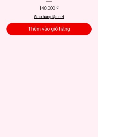
Giá
140.000 ₫
Giao hàng tận nơi
Thêm vào giỏ hàng