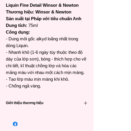
Liquin Fine Detail Winsor & Newton
Thương hiệu: Winsor & Newton
Sản xuất tại Pháp với tiêu chuẩn Anh
Dung tích:
75ml
Công dụng:
- Dung môi gốc alkyd loãng nhất trong
dòng Liquin.
- Nhanh khô (1-6 ngày tùy thuộc theo độ
dày của lớp sơn), bóng - thích hợp cho vẽ
chi tiết, kĩ thuật chồng lớp và hòa các
mảng màu với nhau một cách mịn màng.
- Tạo lớp màu mịn màng khi khô.
- Chống ngả vàng.
Giới thiệu thương hiệu
Winsor & Newton (viết tắt là W&N) là một
trong các thương hiệu họa phẩm nổi tiếng
hàng đầu đến từ Anh Quốc và có lịch sử rất