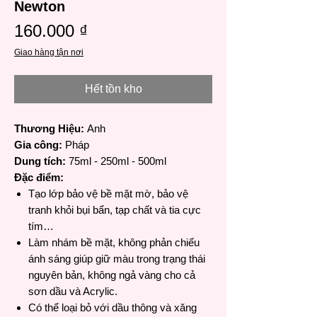
Newton
Giá
160.000 ₫
Giao hàng tận nơi
Hết tồn kho
Thương Hiệu:
Anh
Gia công:
Pháp
Dung tích:
75ml - 250ml - 500ml
Đặc điểm:
T
ạ
o l
ớ
p b
ả
o v
ệ
b
ề
m
ặ
t m
ờ
, b
ả
o v
ệ
tranh kh
ỏ
i b
ụ
i b
ẩ
n, t
ạ
p ch
ấ
t và tia c
ự
c
tím…
Làm nhám b
ề
m
ặt
, không ph
ả
n chi
ế
u
ánh sáng giúp gi
ữ
màu trong tr
ạ
ng thái
nguyên b
ả
n, không ng
ả
vàng cho c
ả
s
ơ
n d
ầ
u và Acrylic.
Có th
ể
lo
ạ
i b
ỏ
v
ớ
i d
ầ
u thông và x
ă
ng