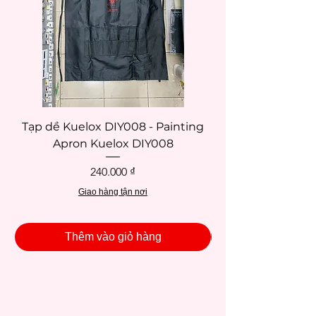
vẽ cho gia đình Hoàng gia.
Tạp dề Kuelox DIY008 - Painting
Tạp dề Kuelox DI
Apron Kuelox DIY008
Giá
240.000 ₫
Giao hàng tận nơi
Thêm vào giỏ hàng