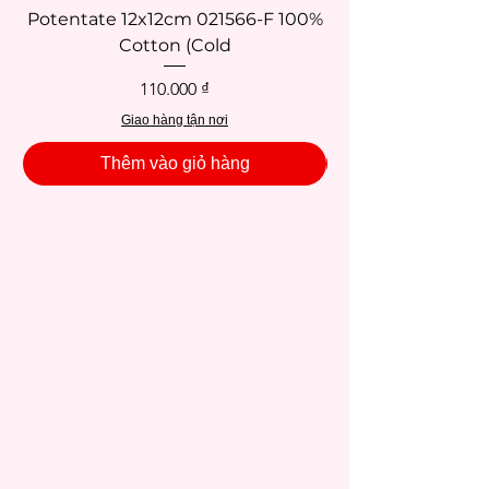
Potentate 12x12cm 021566-F 100%
Potentate 12x12c
Cotton (Cold
Giá
110.000 ₫
Giao hàng tận nơi
Thêm vào giỏ hàng