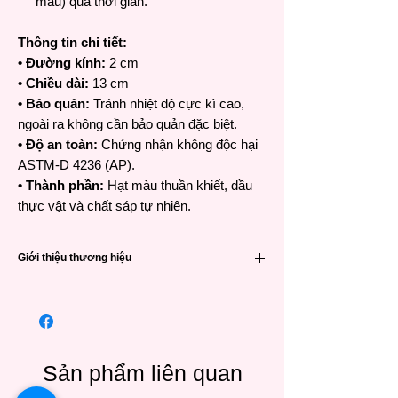
màu) qua thời gian.
Thông tin chi tiết:
• Đường kính:
2 cm
• Chiều dài:
13 cm
• Bảo quản:
Tránh nhiệt độ cực kì cao,
ngoài ra không cần bảo quản đặc biệt.
• Độ an toàn:
Chứng nhận không độc hại
ASTM-D 4236 (AP).
• Thành phần:
Hạt màu thuần khiết, dầu
thực vật và chất sáp tự nhiên.
Giới thiệu thương hiệu
Sennelier
Một trong những thương hiệu vô cùng nổi
tiếng và lâu đời trên thế giới. Với hơn trăm
năm lịch sử, Sennelier đã cho ra đời những
loại màu thượng hạng được làm từ các hạt
Sản phẩm liên quan
màu (pigments) cùng chất kết dính (binder)