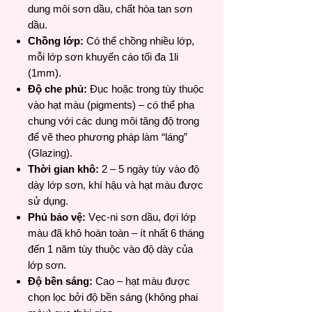
dung môi sơn dầu, chất hòa tan sơn
dầu.
Chồng lớp:
Có thể chồng nhiều lớp,
mỗi lớp sơn khuyến cáo tối đa 1li
(1mm).
Độ che phủ:
Đục hoặc trong tùy thuộc
vào hạt màu (pigments) – có thể pha
chung với các dung môi tăng độ trong
để vẽ theo phương pháp làm “láng”
(Glazing).
Thời gian khô:
2 – 5 ngày tùy vào độ
dày lớp sơn, khí hậu và hạt màu được
sử dụng.
Phủ bảo vệ:
Vẹc-ni sơn dầu, đợi lớp
màu đã khô hoàn toàn – ít nhất 6 tháng
đến 1 năm tùy thuộc vào độ dày của
lớp sơn.
Độ bền sáng:
Cao – hạt màu được
chọn lọc bởi độ bền sáng (không phai