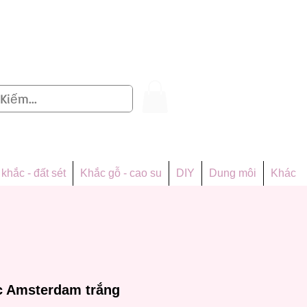
Đăng nhập
khắc - đất sét
Khắc gỗ - cao su
DIY
Dung môi
Khác
c Amsterdam trắng