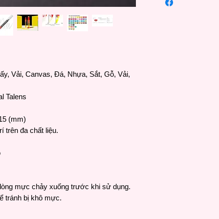
tại Apeldoorn chuyê
thành lập từ những 
trở thành một phần 
Corporation, một công
Royal Talens hiện b
sau:
ấy, Vải, Canvas, Đá, Nhựa, Sắt, Gỗ, Vải,
Talens (sơn dầu, acr
mực Ấn Độ, chì màu, 
canvas)
l Talens
Amsterdam (acrylic,
Bruynzeel (chì viết, 
 15 (mm)
Cobra (màu dầu pha
í trên đa chất liệu.
Rembrandt (sơn dầu,
nước)
o
Sakura (bút gel, chì 
Schjerning (sơn mô h
Strathmore (sketchbo
 dòng mực chảy xuống trước khi sử dụng.
Van Gogh (sơn dầu, 
nước)
ể tránh bị khô mực.