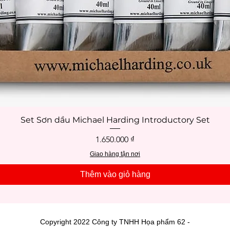
Set Sơn dầu Michael Harding Introductory Set
Xem nhanh
Giá
1.650.000 ₫
Giao hàng tận nơi
Thêm vào giỏ hàng
Copyright 2022 Công ty TNHH Họa phẩm 62 -