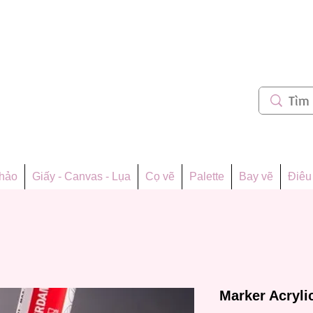
m 62
thảo
Giấy - Canvas - Lụa
Cọ vẽ
Palette
Bay vẽ
Điêu 
Marker Acryli