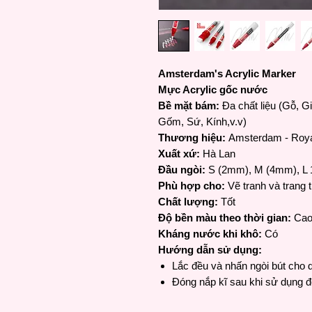
Amsterdam's Acrylic Marker
Mực Acrylic gốc nước
Bề mặt bám:
Đa chất liệu (Gỗ, Gi
Gốm, Sứ, Kính,v.v)
Thương hiệu:
Amsterdam - Roya
Xuất xứ:
Hà Lan
Đầu ngòi:
S (2mm), M (4mm), L
Phù hợp cho:
Vẽ tranh và trang tr
​​​​​Chất lượng:
Tốt
Độ bền màu theo thời gian:
Ca
Kháng nước khi khô:
Có
Hướng dẫn sử dụng:
Lắc đều và nhấn ngòi bút cho
Đóng nắp kĩ sau khi sử dụng đ