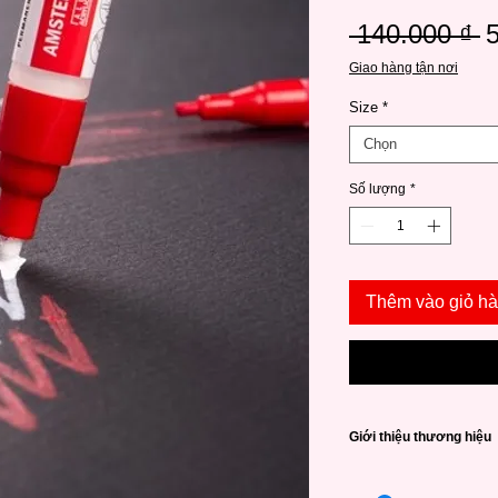
G
 140.000 ₫ 
t
Giao hàng tận nơi
t
Size
*
Chọn
Số lượng
*
Thêm vào giỏ h
Giới thiệu thương hiệu
Royal Talens
là một c