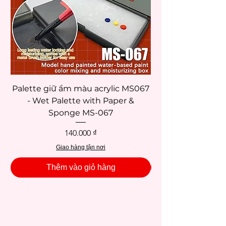
Palette giữ ẩm màu acrylic MS067
- Wet Palette with Paper &
Sponge MS-067
Giá
140.000 ₫
Giao hàng tận nơi
Thêm vào giỏ hàng