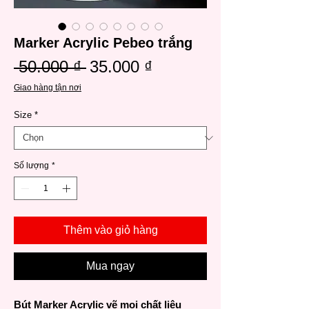
Marker Acrylic Pebeo trắng
Giá
Giá
 50.000 ₫ 
35.000 ₫
thông
bán
Giao hàng tận nơi
thường
rẻ
Size
*
Số lượng
*
Thêm vào giỏ hàng
Mua ngay
Bút Marker Acrylic vẽ mọi chất liệu