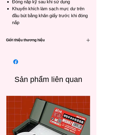
Đóng nắp kỹ sau khi sử dụng
Khuyến khích làm sạch mực dư trên
đầu bút bằng khăn giấy trước khi đóng
nắp
Giới thiệu thương hiệu
Pébéo
được thành lập vào năm 1919, là
một thương hiệu họa phẩm lâu đời và nổi
tiếng đến từ Pháp. Với lịch sử hơn 100 năm
chuyên sản xuất các dòng họa phẩm từ
dòng phổ thông đến cao cấp cho những
Sản phẩm liên quan
người yêu nghệ thuật, Pébéo là một thương
hiệu được tin dùng trên khắp thế giới.