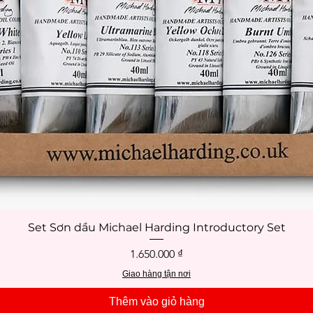
Set Sơn dầu Michael Harding Introductory Set
Xem nhanh
Giá
1.650.000 ₫
Giao hàng tận nơi
Thêm vào giỏ hàng