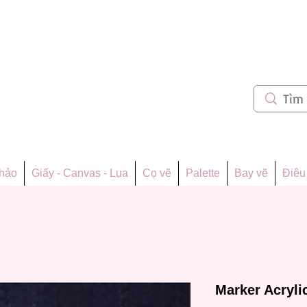
m 62
thảo
Giấy - Canvas - Lụa
Cọ vẽ
Palette
Bay vẽ
Điêu 
Marker Acryli