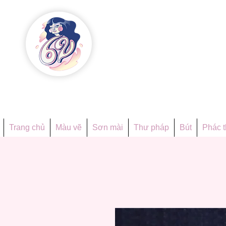
Họa phẩ
Since 1998
Trang chủ
Màu vẽ
Sơn mài
Thư pháp
Bút
Phác 