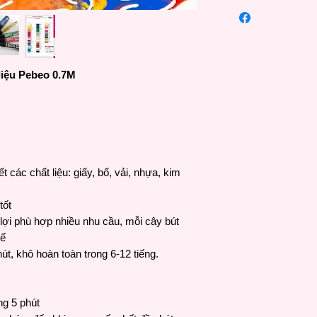
Pébéo
được thành l
hiệu họa phẩm lâu đời
sử hơn 100 năm chu
từ dòng phổ thông đ
nghệ thuật, Pébéo là
 liệu Pebeo 0.7M
trên khắp thế giới.
các chất liệu: giấy, bố, vải, nhựa, kim
tốt
n lợi phù hợp nhiều nhu cầu, mỗi cây bút
hế
t, khô hoàn toàn trong 6-12 tiếng.
ng 5 phút