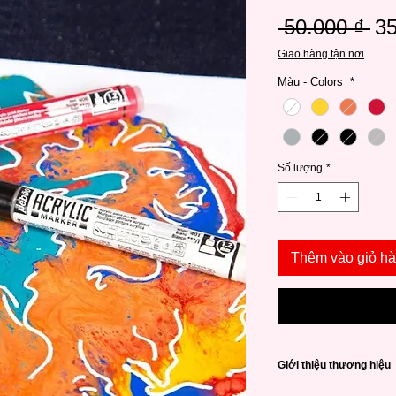
Gi
 50.000 ₫ 
35
th
Giao hàng tận nơi
th
Màu - Colors
*
Số lượng
*
Thêm vào giỏ h
Giới thiệu thương hiệu