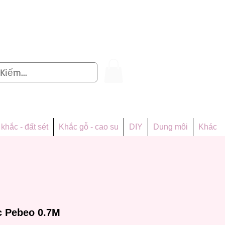
Đăng nhập
khắc - đất sét
Khắc gỗ - cao su
DIY
Dung môi
Khác
c Pebeo 0.7M