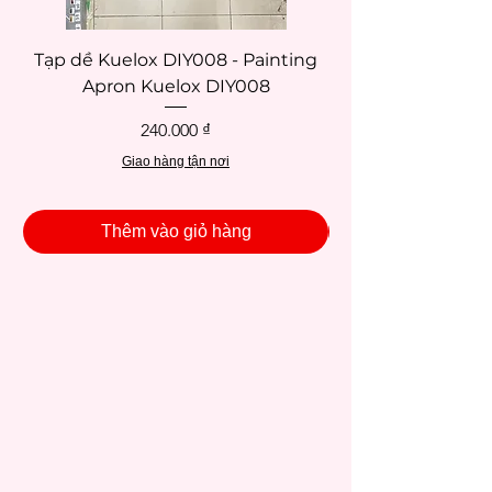
Tạp dề Kuelox DIY008 - Painting
Tạp dề Kuelox DI
Apron Kuelox DIY008
Giá
240.000 ₫
Giao hàng tận nơi
Thêm vào giỏ hàng