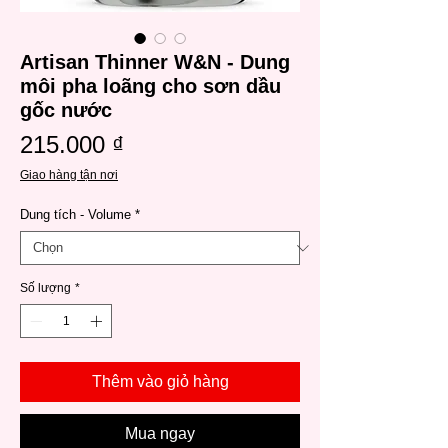
Artisan Thinner W&N - Dung
môi pha loãng cho sơn dầu
gốc nước
Giá
215.000 ₫
Giao hàng tận nơi
Dung tích - Volume
*
Số lượng
*
Thêm vào giỏ hàng
Mua ngay