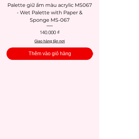
Palette giữ ẩm màu acrylic MS067
- Wet Palette with Paper &
Sponge MS-067
Giá
140.000 ₫
Giao hàng tận nơi
Thêm vào giỏ hàng