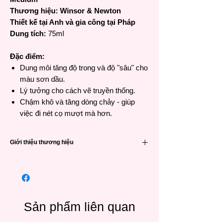
Thương hiệu: Winsor & Newton
Thiết kế tại Anh và gia công tại Pháp
Dung tích:
75ml
Đặc điểm:
Dung môi tăng độ trong và độ "sâu" cho
màu sơn dầu.
Lý tưởng cho cách vẽ truyền thống.
Chậm khô và tăng dòng chảy - giúp
việc đi nét cọ mượt mà hơn.
Giới thiệu thương hiệu
Winsor & Newton (viết tắt là W&N) là một
trong các thương hiệu họa phẩm nổi tiếng
hàng đầu đến từ Anh Quốc và có lịch sử rất
lâu đời – 191 năm. Được thành lập vào năm
1832 khi William Winsor kết hợp giữa công
Sản phẩm liên quan
nghệ khoa học và sáng tạo nghệ thuật vào