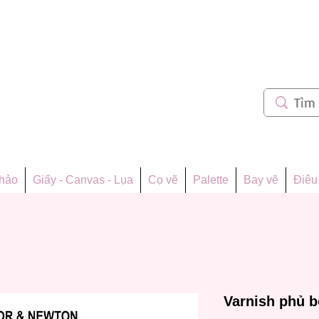
m 62
thảo
Giấy - Canvas - Lụa
Cọ vẽ
Palette
Bay vẽ
Điêu 
Varnish phủ 