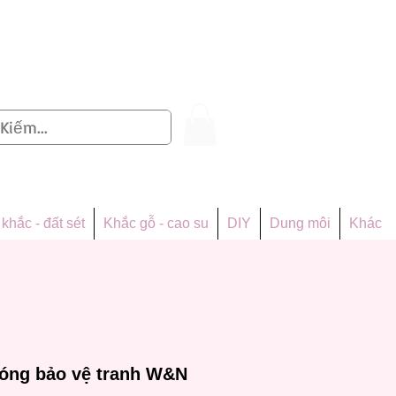
Đăng nhập
khắc - đất sét
Khắc gỗ - cao su
DIY
Dung môi
Khác
bóng bảo vệ tranh W&N