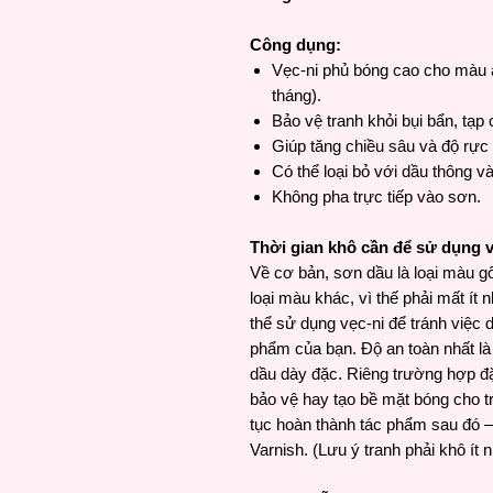
Công dụng:
Vẹc-ni phủ bóng cao cho màu a
tháng).
Bảo vệ tranh khỏi bụi bẩn, tạp 
Giúp tăng chiều sâu và độ rự
Có thể loại bỏ với dầu thông v
Không pha trực tiếp vào sơn.
Thời gian khô cần để sử dụng v
Về cơ bản, sơn dầu là loại màu gố
loại màu khác, vì thế phải mất ít
thể sử dụng vẹc-ni để tránh việc 
phẩm của bạn. Độ an toàn nhất là
dầu dày đặc. Riêng trường hợp đặc
bảo vệ hay tạo bề mặt bóng cho tr
tục hoàn thành tác phẩm sau đó 
Varnish. (Lưu ý tranh phải khô ít