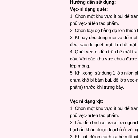
Hướng dẫn sử dụng:
Vẹc-ni dạng quét:
1. Chọn một khu vực ít bụi để trá
phủ vẹc-ni lên tác phẩm.
2. Chọn loại cọ bảng độ lớn thích
3. Khuấy đều dung môi và đổ một
đều, sau đó quét một ít ra bề mặt 
4. Quét vẹc-ni đều trên bề mặt tra
dày. Với các khu vực chưa được p
lớp mỏng.
5. Khi xong, sử dụng 1 lớp nilon p
chưa khô bị bám bụi, để lớp vẹc-n
phẩm) trước khi trưng bày.
Vẹc ni dạng xịt:
1. Chọn một khu vực ít bụi để trá
phủ vẹc-ni lên tác phẩm.
2. Lắc đều bình xịt và xịt ra ngoài
bụi bẩn khác được loại bỏ ở vòi xị
3. Khi xịt, đứng cách xa bề mặt x