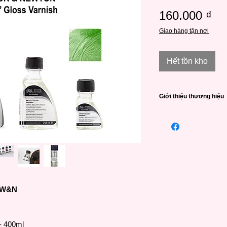
Gi
160.000 ₫
Giao hàng tận nơi
Hết tồn kho
Giới thiệu thương hiệu
Winsor & Newton (viế
thương hiệu họa phẩ
Quốc và có lịch sử r
lập vào năm 1832 khi
nghệ khoa học và sá
tạo ra những sản phẩ
W&N được Nữ Hoàng A
h W&N
Warrant đầu tiên và
thực kể từ đó. Đến 
tử xứ Wales bảo hộ 
vẽ cho gia đình Hoàn
- 400ml