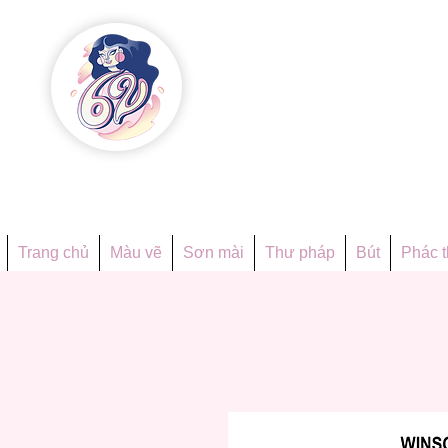
Họa phẩ
Since 1998
Trang chủ
Màu vẽ
Sơn mài
Thư pháp
Bút
Phác 