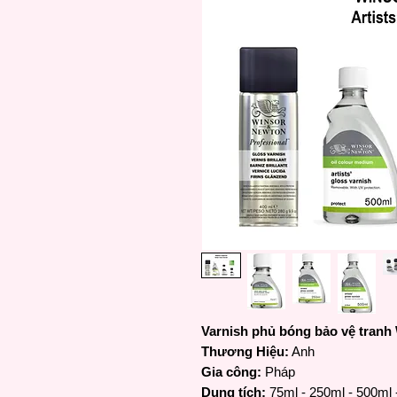
Varnish phủ bóng bảo vệ tran
Thương Hiệu:
Anh
Gia công:
Pháp
Dung tích:
75ml - 250ml - 500ml 