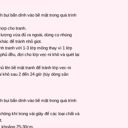
nh bụi bẩn dính vào bề mặt trong quá trình
 hợp cho tranh.
 lượng vừa đủ ra ngoài, dùng cọ nhúng
khác để tránh nhỏ giọt.
nh tranh với 1-3 lớp mỏng thay vì 1 lớp
hủ đều, đợi cho lớp vẹc-ni khô và quét lại
hủ lên bề mặt tranh để tránh lớp vẹc-ni
i khô sau 2 đến 24 giờ (tùy dòng sản
nh bụi bẩn dính vào bề mặt trong quá trình
 không khí trong vài giây để các loại chất và
t.
ịt khoảng 25-30cm.