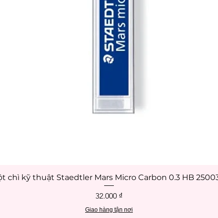
t chì kỹ thuật Staedtler Mars Micro Carbon 0.3 HB 250
Xem nhanh
Giá
32.000 ₫
Giao hàng tận nơi