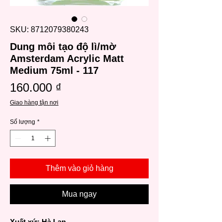
SKU: 8712079380243
Dung môi tạo độ lì/mờ
Amsterdam Acrylic Matt
Medium 75ml - 117
Giá
160.000 ₫
Giao hàng tận nơi
Số lượng
*
Thêm vào giỏ hàng
Mua ngay
Xuất xứ: Hà Lan