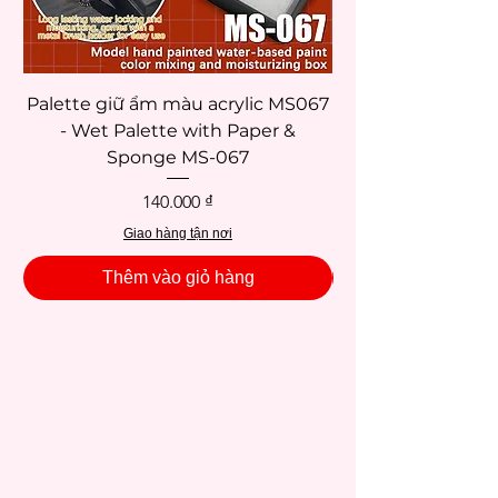
Schjerning (sơn mô hình, màu vẽ vải, sơn
kính)
Strathmore (sketchbooks, giấy vẽ)
Van Gogh (sơn dầu, acrylic, phấn/màu
Palette giữ ẩm màu acrylic MS067
pastel, màu nước)
- Wet Palette with Paper &
Sponge MS-067
Giá
140.000 ₫
Giao hàng tận nơi
Thêm vào giỏ hàng