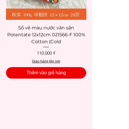
Schjerning (sơn mô hình, màu vẽ vải, sơn
kính)
Strathmore (sketchbooks, giấy vẽ)
Van Gogh (sơn dầu, acrylic, phấn/màu
Sổ vẽ màu nước vân sần
pastel, màu nước)
Potentate 12x12cm 021566-F 100%
Potentate 12x12c
Cotton (Cold
Giá
110.000 ₫
Giao hàng tận nơi
Thêm vào giỏ hàng