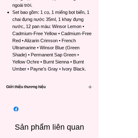
ngoài trời.
Set bao gồm: 1 cọ, 1 miếng bọt biển, 1
chai đựng nước 35ml, 1 khay đựng
nước, 12 pan màu: Winsor Lemon •
Cadmium-Free Yellow • Cadmium-Free
Red • Alizarin Crimson • French
Ultramarine • Winsor Blue (Green
Shade) • Permanent Sap Green •
Yellow Ochre • Burnt Sienna • Burnt
Umber • Payne’s Gray • Ivory Black.
Giới thiệu thương hiệu
Winsor & Newton (viết tắt là W&N) là một
trong các thương hiệu họa phẩm nổi tiếng
hàng đầu đến từ Anh Quốc và có lịch sử rất
lâu đời – 191 năm. Được thành lập vào năm
1832 khi William Winsor kết hợp giữa công
Sản phẩm liên quan
nghệ khoa học và sáng tạo nghệ thuật vào
màu vẽ để tạo ra những sản phẩm đáng tin