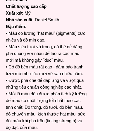
Chất lượng cao cấp
Xuất xứ:
Mỹ
Nhà sản xuất
: Daniel Smith.
Đặc điểm:
• Màu có lượng "hạt màu" (pigments) cực
nhiều và độ mịn cao.
• Màu siêu tươi và trong, có thể dễ dàng
pha chung với nhau để tạo ra các màu
mới mà không gây "đục" màu.
• Có độ bền màu rất cao - đảm bảo tranh
tươi mới như lúc mới vẽ sau nhiều năm.
• Được pha chế để đáp ứng và vượt qua
những tiêu chuẩn công nghiệp cao nhất.
• Mỗi lô màu đều được phân tích kỹ lưỡng
để màu có chất lượng tốt nhất theo các
tính chất: Độ trong, độ tươi, độ bền màu,
độ chuyển màu, kích thước hạt màu, sức
đổi màu khi pha trộn (tinting strength) và
độ đặc của màu.