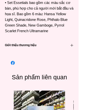
• Set Essetials bao gồm các màu sắc cơ
bàn, phù hợp cho cả người mới bắt đầu và
họa sĩ. Bao gồm 6 màu: Hansa Yellow
Light, Quinacridone Rose, Phthalo Blue
Green Shade, New Gamboge, Pyrrol
Scarlet French Ultramarine
Giới thiệu thương hiệu
Daniel Smith thành lập tại Mỹ từ năm 1976
là một tên tuổi hàng đầu thế giới sản xuất
màu nước chuyên nghiệp với số lượng màu
“khủng” lên đến 266 màu và được tạo ra từ
những nguồn nguyên liệu vô cùng độc đáo.
Sản phẩm liên quan
Là nhà sản xuất đi đầu về Pigments
Quinacridone đạt hiệu suất cao trong việc
sáng tạo màu cho họa sĩ chuyên nghiệp, là
hãng đầu tiên cho ra đời dòng màu
PrimaTek, Luminescent Watercolors,
Watercolor Grounds, Watercolor Sticks và