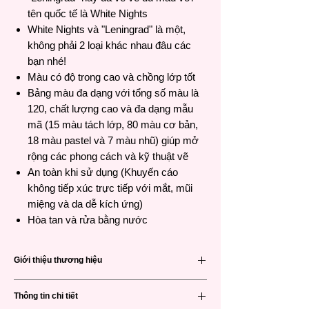
tên quốc tế là White Nights
White Nights và "Leningrad" là một,
không phải 2 loại khác nhau đâu các
bạn nhé!
Màu có độ trong cao và chồng lớp tốt
Bảng màu đa dạng với tổng số màu là
120, chất lượng cao và đa dạng mẫu
mã (15 màu tách lớp, 80 màu cơ bản,
18 màu pastel và 7 màu nhũ) giúp mở
rộng các phong cách và kỹ thuật vẽ
An toàn khi sử dụng (Khuyến cáo
không tiếp xúc trực tiếp với mắt, mũi
miệng và da dễ kích ứng)
Hòa tan và rửa bằng nước
Giới thiệu thương hiệu
Nevskaya Palitra
(невская палитра) hay
Thông tin chi tiết
Neva palette là thương hiệu nổi tiếng đến từ