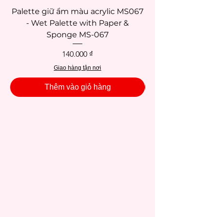
Palette giữ ẩm màu acrylic MS067
- Wet Palette with Paper &
Sponge MS-067
Giá
140.000 ₫
Giao hàng tận nơi
Thêm vào giỏ hàng