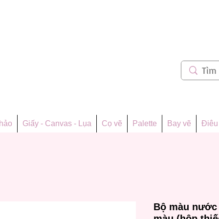
m 62
thảo
Giấy - Canvas - Lụa
Cọ vẽ
Palette
Bay vẽ
Điêu 
Bộ màu nước 
màu (hộp thiế