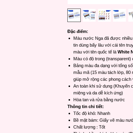
Đặc điểm:
Màu nước Nga đã được nhiều họa
tin dùng bấy lâu với cái tên tru
màu với tên quốc tế là
White 
Màu có độ trong (transparent) 
Bảng màu đa dạng với tổng số
mẫu mã (15 màu tách lớp, 80 
giúp mở rộng các phong cách v
An toàn khi sử dụng (Khuyến cá
miệng và da dễ kích ứng)
Hòa tan và rửa bằng nước
Thông tin chi tiết:
Tốc độ khô: Nhanh
Bề mặt bám: Giấy vẽ màu nư
Chất lượng : Tốt