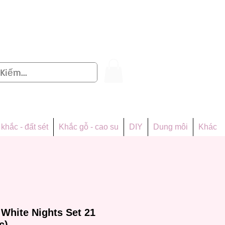
Đăng nhập
khắc - đất sét
Khắc gỗ - cao su
DIY
Dung môi
Khác
White Nights Set 21
c)