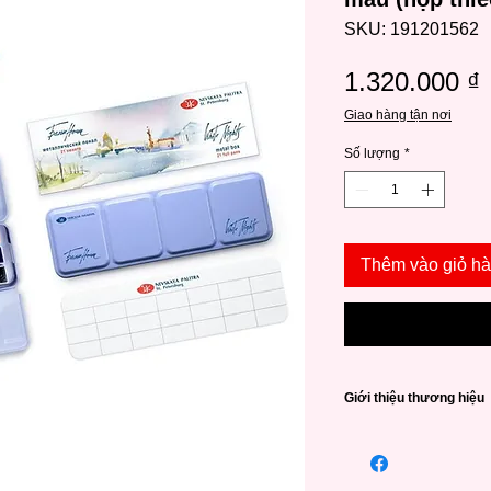
SKU: 191201562
1.320.000 ₫
Giao hàng tận nơi
Số lượng
*
Thêm vào giỏ h
Giới thiệu thương hiệu
Nevskaya Palitra
(не
là thương hiệu nổi t
trong việc sản xuất 