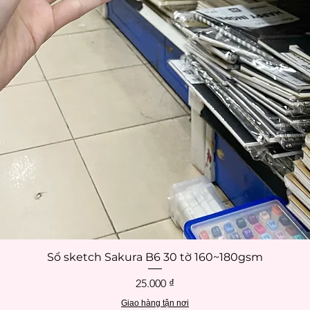
Sổ sketch Sakura B6 30 tờ 160~180gsm
Xem nhanh
Giá
25.000 ₫
Giao hàng tận nơi