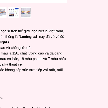
các họa sĩ chuyên n
thuật. Đây cũng là t
đầy đủ quy trình sả
nghiệp.
Được thành lập từ n
thương hiệu Nevskaya
 sĩ trên thế giới, đặc biệt là Việt Nam,
ý kiến của các họa s
yền thống là "
Leningrad
" nay đã về về đủ
ngừng đổi mới tốt hơ
Nights
.
trường. Với sự đổi 
cao và chồng lớp tốt
sản phẩm của Nevskay
 màu là 120, chất lượng cao và đa dạng
của ngành công ngh
màu cơ bản, 18 màu pastel và 7 màu nhũ)
à kỹ thuật vẽ
o không tiếp xúc trực tiếp với mắt, mũi
ớc