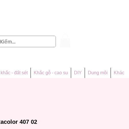
Đăng nhập
khắc - đất sét
Khắc gỗ - cao su
DIY
Dung môi
Khác
tacolor 407 02