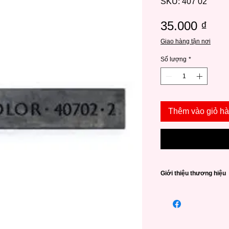
SKU: 407 02
Giá
35.000 ₫
Giao hàng tận nơi
Số lượng
*
Thêm vào giỏ h
Giới thiệu thương hiệu
CRETACOLOR là nhà 
Áo có kinh nghiệm và
các sản phẩm chất l
qua. Thương hiệu có