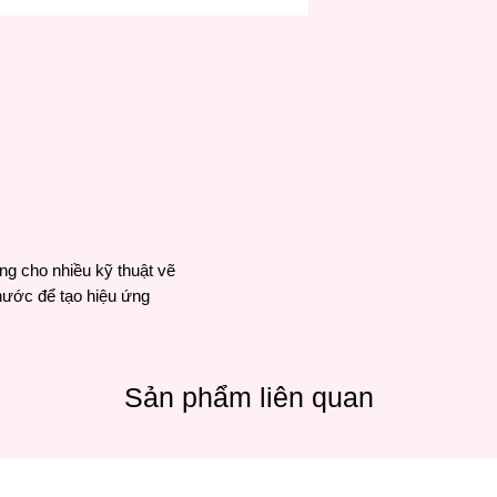
mới bắt đầu cũng nh
khắp nơi trên thế gi
lượng rất tốt, độ bề
ng cho nhiều kỹ thuật vẽ
 nước để tạo hiệu ứng
Sản phẩm liên quan