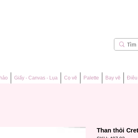
m 62
thảo
Giấy - Canvas - Lụa
Cọ vẽ
Palette
Bay vẽ
Điêu 
Than thỏi Cre