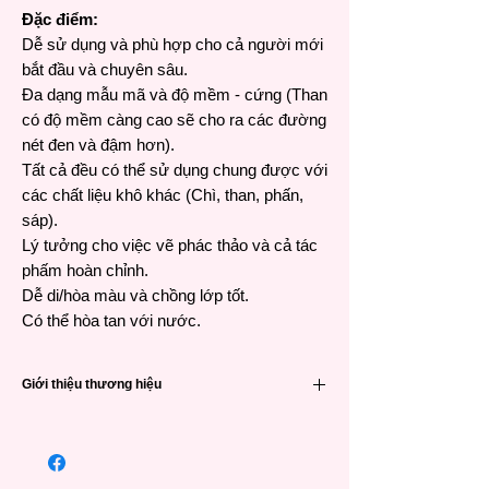
Đặc điểm:
Dễ sử dụng và phù hợp cho cả người mới
bắt đầu và chuyên sâu.
Đa dạng mẫu mã và độ mềm - cứng (Than
có độ mềm càng cao sẽ cho ra các đường
nét đen và đậm hơn).
Tất cả đều có thể sử dụng chung được với
các chất liệu khô khác (Chì, than, phấn,
sáp).
Lý tưởng cho việc vẽ phác thảo và cả tác
phấm hoàn chỉnh.
Dễ di/hòa màu và chồng lớp tốt.
Có thể hòa tan với nước.
Giới thiệu thương hiệu
Thương hiệu Cretacolor xuất xứ từ nước Áo
(Austria) có nguồn gốc lâu đời từ năm 1863
mang đến các sản phẩm chất liệu khô (chì,