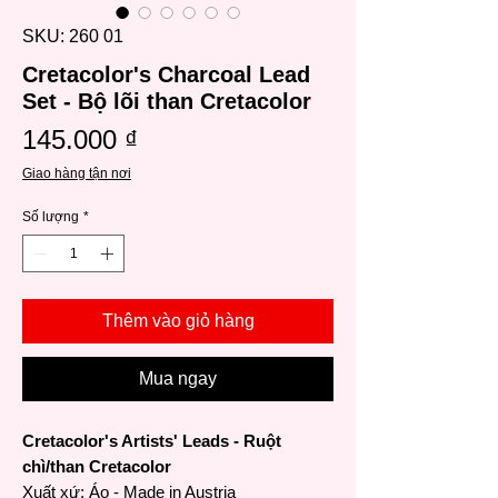
SKU: 260 01
Cretacolor's Charcoal Lead
Set - Bộ lõi than Cretacolor
Giá
145.000 ₫
Giao hàng tận nơi
Số lượng
*
Thêm vào giỏ hàng
Mua ngay
Cretacolor's Artists' Leads - Ruột
chì/than Cretacolor
Xuất xứ: Áo - Made in Austria