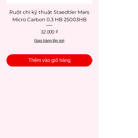
Ruột chì kỹ thuật Staedtler Mars
Micro Carbon 0.3 HB 25003HB
Giá
32.000 ₫
Giao hàng tận nơi
Thêm vào giỏ hàng