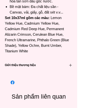
hòa tan sơn dầu gốc nước.
Bề mặt bám: Đa chất liệu sần -
Canvas, vải, giấy, gỗ, đất sét v.v...
Set 10x37ml gồm các màu:
Lemon
Yellow Hue, Cadmium Yellow Hue,
Cadmium Red Deep Hue, Permanent
Alizarin Crimson, Cerulean Blue Hue,
French Ultramarine, Phthalo Green (Blue
Shade), Yellow Ochre, Burnt Umber,
Titanium White
Giới thiệu thương hiệu
Winsor & Newton (viết tắt là W&N) là một
trong các thương hiệu họa phẩm nổi tiếng
hàng đầu đến từ Anh Quốc và có lịch sử rất
lâu đời – 191 năm. Được thành lập vào năm
1832 khi William Winsor kết hợp giữa công
Sản phẩm liên quan
nghệ khoa học và sáng tạo nghệ thuật vào
màu vẽ để tạo ra những sản phẩm đáng tin