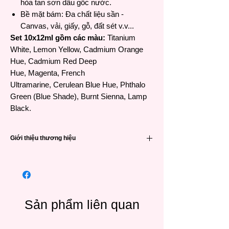
hòa tan sơn dầu gốc nước.
Bề mặt bám: Đa chất liệu sần -
Canvas, vải, giấy, gỗ, đất sét v.v...
Set 10x12ml gồm các màu:
Titanium
White, Lemon Yellow, Cadmium Orange
Hue, Cadmium Red Deep
Hue, Magenta, French
Ultramarine, Cerulean Blue Hue, Phthalo
Green (Blue Shade), Burnt Sienna, Lamp
Black.
Giới thiệu thương hiệu
Winsor & Newton (viết tắt là W&N) là một
trong các thương hiệu họa phẩm nổi tiếng
hàng đầu đến từ Anh Quốc và có lịch sử rất
lâu đời – 191 năm. Được thành lập vào năm
1832 khi William Winsor kết hợp giữa công
Sản phẩm liên quan
nghệ khoa học và sáng tạo nghệ thuật vào
màu vẽ để tạo ra những sản phẩm đáng tin