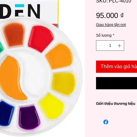
SKU: PLC-4010
Giá
95.000 ₫
Giao hàng tận nơi
Số lượng
*
Thêm vào giỏ h
Giới thiệu thương hiệu
Được thành lập vào 
năm,
Meeden
đã tr
và giá vẽ chất lượn
thuật từ nghiệp dư đ