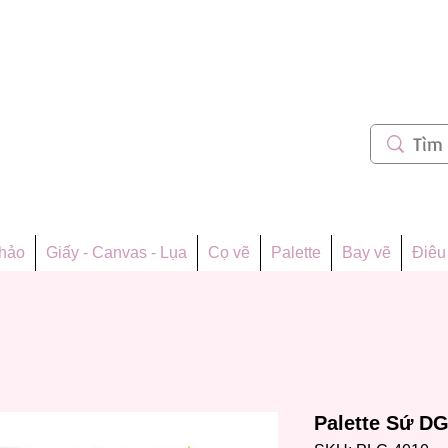
m 62
thảo
Giấy - Canvas - Lụa
Cọ vẽ
Palette
Bay vẽ
Điêu 
Palette Sứ D