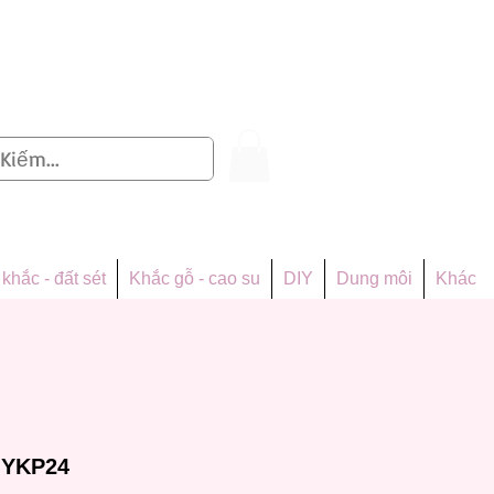
Đăng nhập
khắc - đất sét
Khắc gỗ - cao su
DIY
Dung môi
Khác
GYKP24